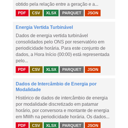
obtido pela relação entre a geração e a...
PDF
CSV
XLSX
PARQUET
JSON
Energia Vertida Turbinável
Dados de energia vertida turbinável
consolidados pelo ONS por reservatório em
periodicidade horária. Para este conjunto de
dados, a Hora Início (00:00) está representada
pelo...
PDF
CSV
XLSX
PARQUET
JSON
Dados de Intercâmbio de Energia por
Modalidade
Histórico de dados de intercâmbio de energia
por modalidade discretizado em patamar
horário, por conversora e montante de energia
em MWh na periodicidade horária. Os dados...
PDF
CSV
XLSX
PARQUET
JSON