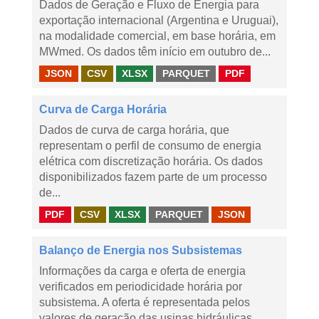
Dados de Geração e Fluxo de Energia para
exportação internacional (Argentina e Uruguai),
na modalidade comercial, em base horária, em
MWmed. Os dados têm início em outubro de...
JSON
CSV
XLSX
PARQUET
PDF
Curva de Carga Horária
Dados de curva de carga horária, que
representam o perfil de consumo de energia
elétrica com discretização horária. Os dados
disponibilizados fazem parte de um processo
de...
PDF
CSV
XLSX
PARQUET
JSON
Balanço de Energia nos Subsistemas
Informações da carga e oferta de energia
verificados em periodicidade horária por
subsistema. A oferta é representada pelos
valores de geração das usinas hidráulicas,