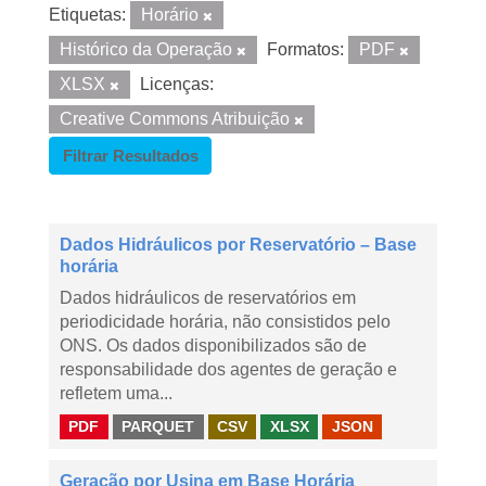
Etiquetas:
Horário
Histórico da Operação
Formatos:
PDF
XLSX
Licenças:
Creative Commons Atribuição
Filtrar Resultados
Dados Hidráulicos por Reservatório – Base
horária
Dados hidráulicos de reservatórios em
periodicidade horária, não consistidos pelo
ONS. Os dados disponibilizados são de
responsabilidade dos agentes de geração e
refletem uma...
PDF
PARQUET
CSV
XLSX
JSON
Geração por Usina em Base Horária