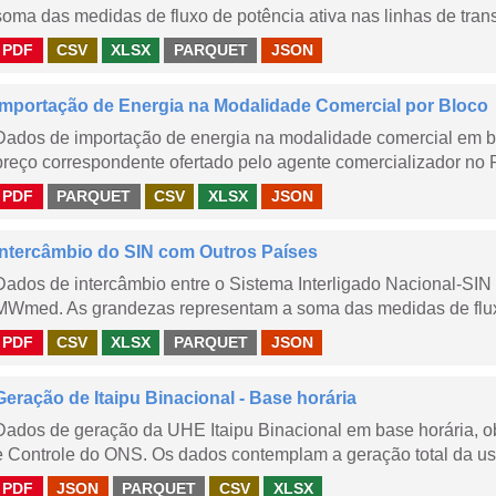
soma das medidas de fluxo de potência ativa nas linhas de trans
PDF
CSV
XLSX
PARQUET
JSON
Importação de Energia na Modalidade Comercial por Bloco
Dados de importação de energia na modalidade comercial em b
preço correspondente ofertado pelo agente comercializador no 
PDF
PARQUET
CSV
XLSX
JSON
Intercâmbio do SIN com Outros Países
Dados de intercâmbio entre o Sistema Interligado Nacional-SIN
MWmed. As grandezas representam a soma das medidas de fluxo 
PDF
CSV
XLSX
PARQUET
JSON
Geração de Itaipu Binacional - Base horária
Dados de geração da UHE Itaipu Binacional em base horária, ob
e Controle do ONS. Os dados contemplam a geração total da usi
PDF
JSON
PARQUET
CSV
XLSX