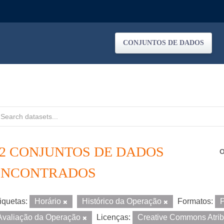
CONJUNTOS DE DADOS
12 CONJUNTOS DE DADOS
O
ENCONTRADOS
iquetas:
Horário
Histórico da Operação
Formatos:
Avaliação da Operação
Licenças:
Creative Commons Atri