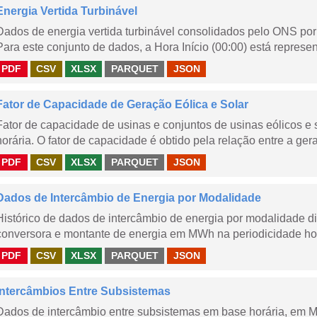
Energia Vertida Turbinável
Dados de energia vertida turbinável consolidados pelo ONS por 
Para este conjunto de dados, a Hora Início (00:00) está represen
PDF
CSV
XLSX
PARQUET
JSON
Fator de Capacidade de Geração Eólica e Solar
Fator de capacidade de usinas e conjuntos de usinas eólicos 
horária. O fator de capacidade é obtido pela relação entre a gera
PDF
CSV
XLSX
PARQUET
JSON
Dados de Intercâmbio de Energia por Modalidade
Histórico de dados de intercâmbio de energia por modalidade di
conversora e montante de energia em MWh na periodicidade hor
PDF
CSV
XLSX
PARQUET
JSON
Intercâmbios Entre Subsistemas
Dados de intercâmbio entre subsistemas em base horária, em