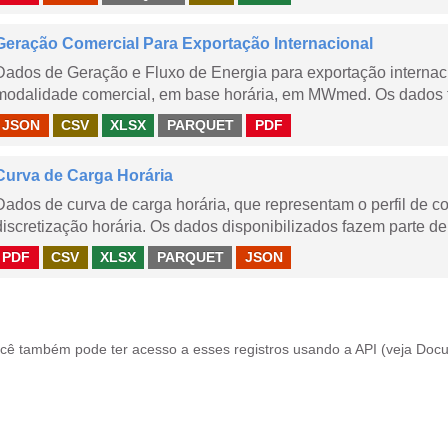
Geração Comercial Para Exportação Internacional
Dados de Geração e Fluxo de Energia para exportação internaci
modalidade comercial, em base horária, em MWmed. Os dados tê
JSON
CSV
XLSX
PARQUET
PDF
Curva de Carga Horária
Dados de curva de carga horária, que representam o perfil de c
discretização horária. Os dados disponibilizados fazem parte de
PDF
CSV
XLSX
PARQUET
JSON
cê também pode ter acesso a esses registros usando a
API
(veja
Docu