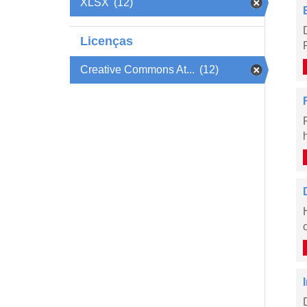
XLSX
(12)
Licenças
Creative Commons At...
(12)