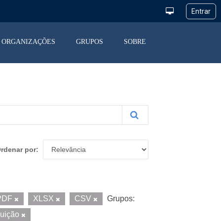
ORGANIZAÇÕES
GRUPOS
SOBRE
rdenar por
PDF
XLSX
CSV
Grupos:
buição