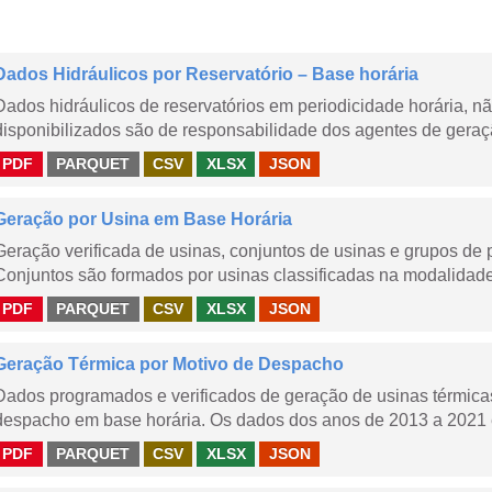
Dados Hidráulicos por Reservatório – Base horária
Dados hidráulicos de reservatórios em periodicidade horária, 
disponibilizados são de responsabilidade dos agentes de geraçã
PDF
PARQUET
CSV
XLSX
JSON
Geração por Usina em Base Horária
Geração verificada de usinas, conjuntos de usinas e grupos de
Conjuntos são formados por usinas classificadas na modalidade T
PDF
PARQUET
CSV
XLSX
JSON
Geração Térmica por Motivo de Despacho
Dados programados e verificados de geração de usinas térmic
despacho em base horária. Os dados dos anos de 2013 a 2021 e
PDF
PARQUET
CSV
XLSX
JSON