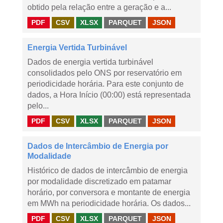
obtido pela relação entre a geração e a...
PDF
CSV
XLSX
PARQUET
JSON
Energia Vertida Turbinável
Dados de energia vertida turbinável
consolidados pelo ONS por reservatório em
periodicidade horária. Para este conjunto de
dados, a Hora Início (00:00) está representada
pelo...
PDF
CSV
XLSX
PARQUET
JSON
Dados de Intercâmbio de Energia por
Modalidade
Histórico de dados de intercâmbio de energia
por modalidade discretizado em patamar
horário, por conversora e montante de energia
em MWh na periodicidade horária. Os dados...
PDF
CSV
XLSX
PARQUET
JSON