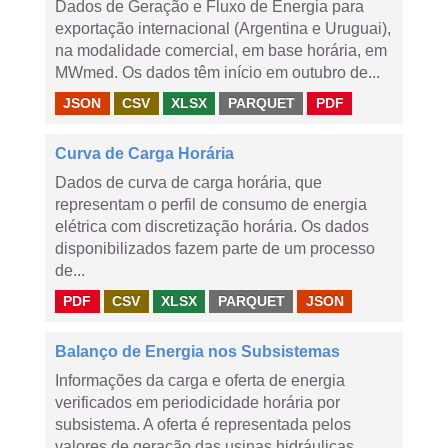
Dados de Geração e Fluxo de Energia para
exportação internacional (Argentina e Uruguai),
na modalidade comercial, em base horária, em
MWmed. Os dados têm início em outubro de...
JSON
CSV
XLSX
PARQUET
PDF
Curva de Carga Horária
Dados de curva de carga horária, que
representam o perfil de consumo de energia
elétrica com discretização horária. Os dados
disponibilizados fazem parte de um processo
de...
PDF
CSV
XLSX
PARQUET
JSON
Balanço de Energia nos Subsistemas
Informações da carga e oferta de energia
verificados em periodicidade horária por
subsistema. A oferta é representada pelos
valores de geração das usinas hidráulicas,