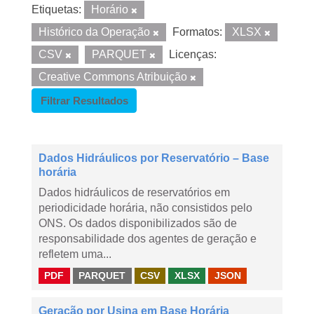
Etiquetas:
Horário
Histórico da Operação
Formatos:
XLSX
CSV
PARQUET
Licenças:
Creative Commons Atribuição
Filtrar Resultados
Dados Hidráulicos por Reservatório – Base
horária
Dados hidráulicos de reservatórios em
periodicidade horária, não consistidos pelo
ONS. Os dados disponibilizados são de
responsabilidade dos agentes de geração e
refletem uma...
PDF
PARQUET
CSV
XLSX
JSON
Geração por Usina em Base Horária