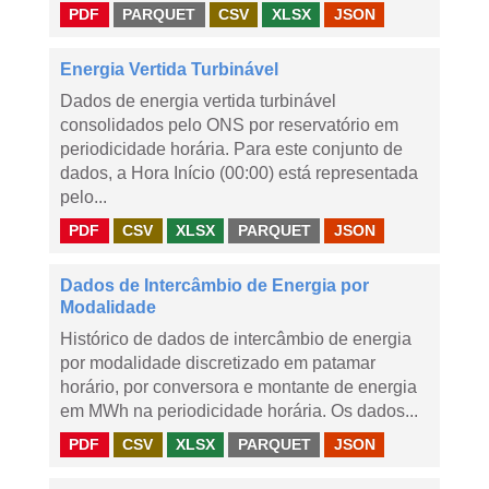
PDF
PARQUET
CSV
XLSX
JSON
Energia Vertida Turbinável
Dados de energia vertida turbinável
consolidados pelo ONS por reservatório em
periodicidade horária. Para este conjunto de
dados, a Hora Início (00:00) está representada
pelo...
PDF
CSV
XLSX
PARQUET
JSON
Dados de Intercâmbio de Energia por
Modalidade
Histórico de dados de intercâmbio de energia
por modalidade discretizado em patamar
horário, por conversora e montante de energia
em MWh na periodicidade horária. Os dados...
PDF
CSV
XLSX
PARQUET
JSON