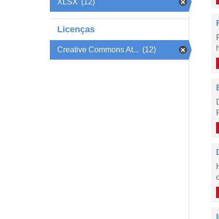
XLSX
(12)
Licenças
Creative Commons At...
(12)