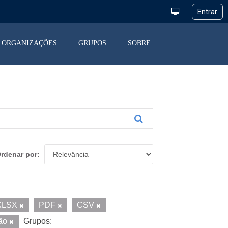
ORGANIZAÇÕES
GRUPOS
SOBRE
rdenar por
XLSX
PDF
CSV
ção
Grupos: