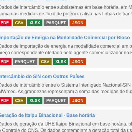
Dados de intercâmbio entre subsistemas em base horária, em
soma das medidas de fluxo de potência ativa nas linhas de trans
PDF
CSV
XLSX
PARQUET
JSON
Importação de Energia na Modalidade Comercial por Bloco
Dados de importação de energia na modalidade comercial em b
preço correspondente ofertado pelo agente comercializador no 
PDF
PARQUET
CSV
XLSX
JSON
Intercâmbio do SIN com Outros Países
Dados de intercâmbio entre o Sistema Interligado Nacional-SIN
MWmed. As grandezas representam a soma das medidas de fluxo 
PDF
CSV
XLSX
PARQUET
JSON
Geração de Itaipu Binacional - Base horária
Dados de geração da UHE Itaipu Binacional em base horária, ob
e Controle do ONS. Os dados contemplam a geração total da usi