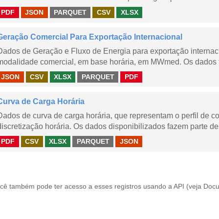
PDF
JSON
PARQUET
CSV
XLSX
Geração Comercial Para Exportação Internacional
Dados de Geração e Fluxo de Energia para exportação internaci
modalidade comercial, em base horária, em MWmed. Os dados tê
JSON
CSV
XLSX
PARQUET
PDF
Curva de Carga Horária
Dados de curva de carga horária, que representam o perfil de c
discretização horária. Os dados disponibilizados fazem parte de
PDF
CSV
XLSX
PARQUET
JSON
cê também pode ter acesso a esses registros usando a
API
(veja
Docu