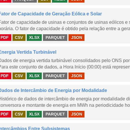
Fator de Capacidade de Geração Eólica e Solar
Fator de capacidade de usinas e conjuntos de usinas eólicos 
horária. O fator de capacidade é obtido pela relação entre a gera
PDF
CSV
XLSX
PARQUET
JSON
Energia Vertida Turbinável
Dados de energia vertida turbinável consolidados pelo ONS por 
Para este conjunto de dados, a Hora Início (00:00) está represen
PDF
CSV
XLSX
PARQUET
JSON
Dados de Intercâmbio de Energia por Modalidade
Histórico de dados de intercâmbio de energia por modalidade di
conversora e montante de energia em MWh na periodicidade hor
PDF
CSV
XLSX
PARQUET
JSON
Intercâmbios Entre Subsistemas