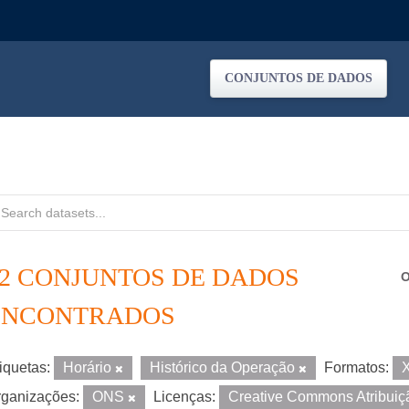
CONJUNTOS DE DADOS
12 CONJUNTOS DE DADOS
O
ENCONTRADOS
iquetas:
Horário
Histórico da Operação
Formatos:
ganizações:
ONS
Licenças:
Creative Commons Atribui