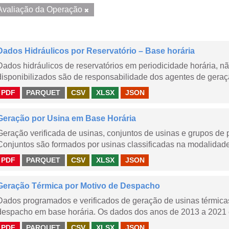
Avaliação da Operação
Dados Hidráulicos por Reservatório – Base horária
Dados hidráulicos de reservatórios em periodicidade horária, 
disponibilizados são de responsabilidade dos agentes de geraçã
PDF
PARQUET
CSV
XLSX
JSON
Geração por Usina em Base Horária
Geração verificada de usinas, conjuntos de usinas e grupos de
Conjuntos são formados por usinas classificadas na modalidade T
PDF
PARQUET
CSV
XLSX
JSON
Geração Térmica por Motivo de Despacho
Dados programados e verificados de geração de usinas térmic
despacho em base horária. Os dados dos anos de 2013 a 2021 e
PDF
PARQUET
CSV
XLSX
JSON