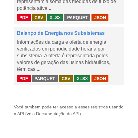
representam a soma das medidas de fluxo de
potência ativa...
PDF
CSV
XLSX
PARQUET
JSON
Balanço de Energia nos Subsistemas
Informações da carga e oferta de energia
verificados em periodicidade horária por
subsistema. A oferta é representada pelos
valores de geração das usinas hidráulicas,
térmicas,...
PDF
PARQUET
CSV
XLSX
JSON
Você também pode ter acesso a esses registros usando
a
API
(veja
Documentação da API
).