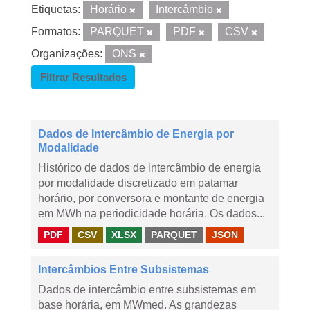
Etiquetas:
Horário
Intercâmbio
Formatos:
PARQUET
PDF
CSV
Organizações:
ONS
Filtrar Resultados
Dados de Intercâmbio de Energia por
Modalidade
Histórico de dados de intercâmbio de energia
por modalidade discretizado em patamar
horário, por conversora e montante de energia
em MWh na periodicidade horária. Os dados...
PDF
CSV
XLSX
PARQUET
JSON
Intercâmbios Entre Subsistemas
Dados de intercâmbio entre subsistemas em
base horária, em MWmed. As grandezas