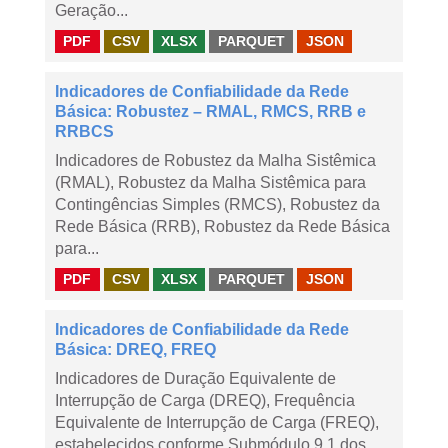
Geração...
PDF
CSV
XLSX
PARQUET
JSON
Indicadores de Confiabilidade da Rede
Básica: Robustez – RMAL, RMCS, RRB e
RRBCS
Indicadores de Robustez da Malha Sistêmica
(RMAL), Robustez da Malha Sistêmica para
Contingências Simples (RMCS), Robustez da
Rede Básica (RRB), Robustez da Rede Básica
para...
PDF
CSV
XLSX
PARQUET
JSON
Indicadores de Confiabilidade da Rede
Básica: DREQ, FREQ
Indicadores de Duração Equivalente de
Interrupção de Carga (DREQ), Frequência
Equivalente de Interrupção de Carga (FREQ),
estabelecidos conforme Submódulo 9.1 dos