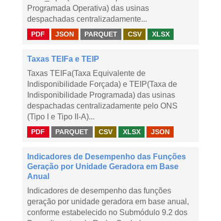
Programada Operativa) das usinas
despachadas centralizadamente...
PDF
JSON
PARQUET
CSV
XLSX
Taxas TEIFa e TEIP
Taxas TEIFa(Taxa Equivalente de
Indisponibilidade Forçada) e TEIP(Taxa de
Indisponibilidade Programada) das usinas
despachadas centralizadamente pelo ONS
(Tipo I e Tipo II-A)...
PDF
PARQUET
CSV
XLSX
JSON
Indicadores de Desempenho das Funções
Geração por Unidade Geradora em Base
Anual
Indicadores de desempenho das funções
geração por unidade geradora em base anual,
conforme estabelecido no Submódulo 9.2 dos