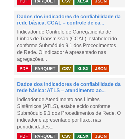
PDF
PARQUET
CSV
XLSX
JSON
Dados dos indicadores de confiabilidade da
rede básica: CCAL – controle de ca...
Indicador de Controle de Carregamento de
Linhas de Transmissão (CCAL), estabelecido
conforme Submódulo 9.1 dos Procedimentos
de Rede. O indicador é apresentado nas
agregações...
PDF
PARQUET
CSV
XLSX
JSON
Dados dos indicadores de confiabilidade da
rede básica: ATLS – atendimento ao...
Indicador de Atendimento aos Limites
Sistêmicos (ATLS), estabelecido conforme
Submódulo 9.1 dos Procedimentos de Rede. O
indicador é apresentado por fluxo, nas
periodicidades...
PDF
PARQUET
CSV
XLSX
JSON