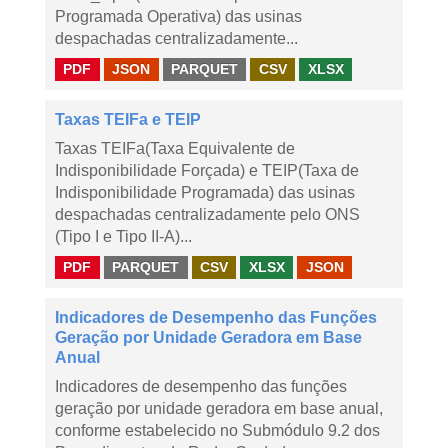
Programada Operativa) das usinas
despachadas centralizadamente...
PDF
JSON
PARQUET
CSV
XLSX
Taxas TEIFa e TEIP
Taxas TEIFa(Taxa Equivalente de
Indisponibilidade Forçada) e TEIP(Taxa de
Indisponibilidade Programada) das usinas
despachadas centralizadamente pelo ONS
(Tipo I e Tipo II-A)...
PDF
PARQUET
CSV
XLSX
JSON
Indicadores de Desempenho das Funções
Geração por Unidade Geradora em Base
Anual
Indicadores de desempenho das funções
geração por unidade geradora em base anual,
conforme estabelecido no Submódulo 9.2 dos