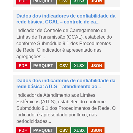
PDF
PARQUET
CSV
XLSX
JSON
Dados dos indicadores de confiabilidade da
rede básica: CCAL – controle de ca...
Indicador de Controle de Carregamento de
Linhas de Transmissão (CCAL), estabelecido
conforme Submódulo 9.1 dos Procedimentos
de Rede. O indicador é apresentado nas
agregações...
PDF
PARQUET
CSV
XLSX
JSON
Dados dos indicadores de confiabilidade da
rede básica: ATLS – atendimento ao...
Indicador de Atendimento aos Limites
Sistêmicos (ATLS), estabelecido conforme
Submódulo 9.1 dos Procedimentos de Rede. O
indicador é apresentado por fluxo, nas
periodicidades...
PDF
PARQUET
CSV
XLSX
JSON