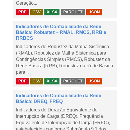
Geração...
PDF
CSV
XLSX
PARQUET
JSON
Indicadores de Confiabilidade da Rede
Básica: Robustez – RMAL, RMCS, RRB e
RRBCS
Indicadores de Robustez da Malha Sistêmica
(RMAL), Robustez da Malha Sistêmica para
Contingências Simples (RMCS), Robustez da
Rede Básica (RRB), Robustez da Rede Básica
para...
PDF
CSV
XLSX
PARQUET
JSON
Indicadores de Confiabilidade da Rede
Básica: DREQ, FREQ
Indicadores de Duração Equivalente de
Interrupção de Carga (DREQ), Frequência
Equivalente de Interrupção de Carga (FREQ),
estabelecidos conforme Submódulo 9.1 dos