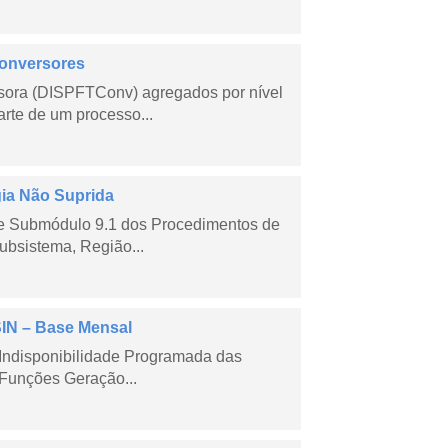
Conversores
sora (DISPFTConv) agregados por nível
rte de um processo...
gia Não Suprida
me Submódulo 9.1 dos Procedimentos de
ubsistema, Região...
SIN – Base Mensal
Indisponibilidade Programada das
Funções Geração...