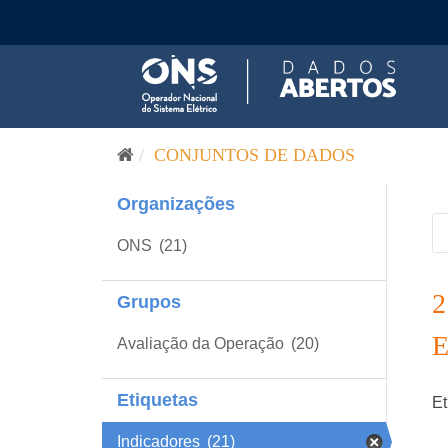
Pular para o conteúdo
CONJUNTOS DE DADOS
Organizações
ONS
(21)
Grupos
Avaliação da Operação
(20)
Etiquetas
Et
Indicadores
(21)