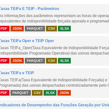
Taxas TEIFa E TEIP - Parâmetros
As informações dos parâmetros representam as horas de operaçã
equivalentes de indisponibilidade forçada apurada e programad
PDF
JSON
PARQUET
CSV
XLSX
Taxas TEIFa Oper e TEIP Oper
Taxas TEIFa_Oper(Taxa Equivalente de Indisponibilidade Forç
Indisponibilidade Programada Operativa) das usinas despachad
PDF
JSON
PARQUET
CSV
XLSX
Taxas TEIFa e TEIP
Taxas TEIFa(Taxa Equivalente de Indisponibilidade Forçada) e 
Programada) das usinas despachadas centralizadamente pelo ONS
PDF
PARQUET
CSV
XLSX
JSON
Indicadores de Desempenho das Funções Geração por Uni