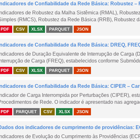
Indicadores de Confiabilidade da Rede Básica: Robustez
Indicadores de Robustez da Malha Sistêmica (RMAL), Robustez
Simples (RMCS), Robustez da Rede Básica (RRB), Robustez da
PDF
CSV
XLSX
PARQUET
JSON
Indicadores de Confiabilidade da Rede Básica: DREQ, FRE
Indicadores de Duração Equivalente de Interrupção de Carga (
Interrupção de Carga (FREQ), estabelecidos conforme Submódu
PDF
CSV
XLSX
PARQUET
JSON
Indicadores de Confiabilidade da Rede Básica: CIPER – Carg
Indicador de Carga Interrompida por Perturbações (CIPER), es
Procedimentos de Rede. O indicador é apresentado nas agregaç
PDF
PARQUET
CSV
XLSX
JSON
Dados dos indicadores de cumprimento de providências:
Indicadores de Evolução do Cumprimento às Providências (EC