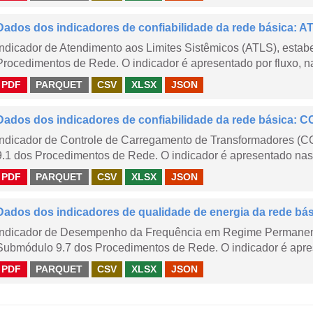
Dados dos indicadores de confiabilidade da rede básica: AT
Indicador de Atendimento aos Limites Sistêmicos (ATLS), esta
Procedimentos de Rede. O indicador é apresentado por fluxo, na
PDF
PARQUET
CSV
XLSX
JSON
Dados dos indicadores de confiabilidade da rede básica: CC
Indicador de Controle de Carregamento de Transformadores (
9.1 dos Procedimentos de Rede. O indicador é apresentado nas
PDF
PARQUET
CSV
XLSX
JSON
Dados dos indicadores de qualidade de energia da rede bá
Indicador de Desempenho da Frequência em Regime Permanent
Submódulo 9.7 dos Procedimentos de Rede. O indicador é apres
PDF
PARQUET
CSV
XLSX
JSON