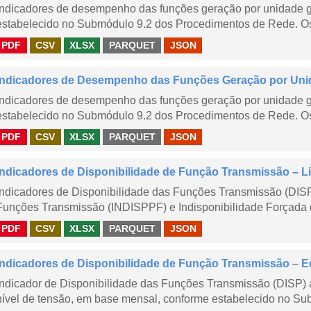
Indicadores de desempenho das funções geração por unidade 
estabelecido no Submódulo 9.2 dos Procedimentos de Rede. Os 
PDF
CSV
XLSX
PARQUET
JSON
Indicadores de Desempenho das Funções Geração por Unid
Indicadores de desempenho das funções geração por unidade 
estabelecido no Submódulo 9.2 dos Procedimentos de Rede. Os 
PDF
CSV
XLSX
PARQUET
JSON
Indicadores de Disponibilidade de Função Transmissão – Li
Indicadores de Disponibilidade das Funções Transmissão (DISP
Funções Transmissão (INDISPPF) e Indisponibilidade Forçada 
PDF
CSV
XLSX
PARQUET
JSON
Indicadores de Disponibilidade de Função Transmissão – E
Indicador de Disponibilidade das Funções Transmissão (DISP) 
nível de tensão, em base mensal, conforme estabelecido no Sub