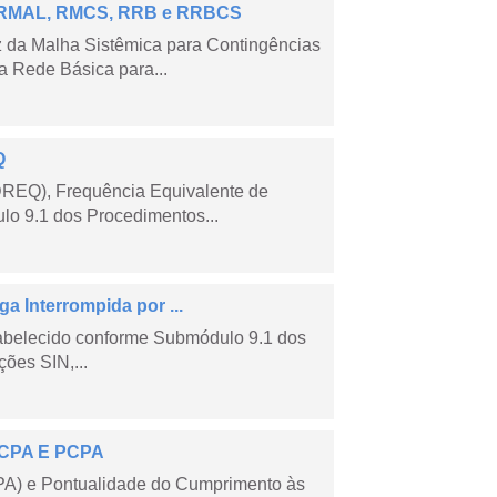
 – RMAL, RMCS, RRB e RRBCS
 da Malha Sistêmica para Contingências
 Rede Básica para...
Q
DREQ), Frequência Equivalente de
lo 9.1 dos Procedimentos...
a Interrompida por ...
tabelecido conforme Submódulo 9.1 dos
ões SIN,...
 ECPA E PCPA
PA) e Pontualidade do Cumprimento às