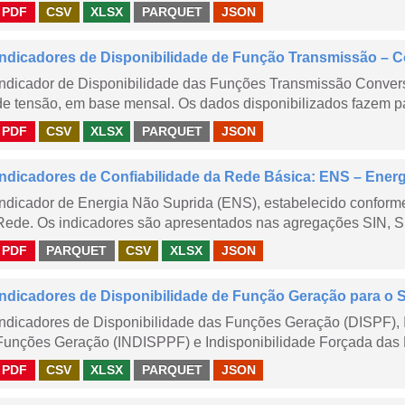
PDF
CSV
XLSX
PARQUET
JSON
Indicadores de Disponibilidade de Função Transmissão – 
Indicador de Disponibilidade das Funções Transmissão Conver
de tensão, em base mensal. Os dados disponibilizados fazem pa
PDF
CSV
XLSX
PARQUET
JSON
Indicadores de Confiabilidade da Rede Básica: ENS – Ener
Indicador de Energia Não Suprida (ENS), estabelecido confor
Rede. Os indicadores são apresentados nas agregações SIN, S
PDF
PARQUET
CSV
XLSX
JSON
Indicadores de Disponibilidade de Função Geração para o 
Indicadores de Disponibilidade das Funções Geração (DISPF), 
Funções Geração (INDISPPF) e Indisponibilidade Forçada das 
PDF
CSV
XLSX
PARQUET
JSON