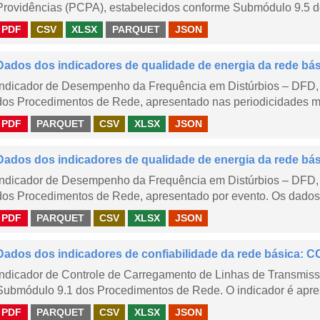
Providências (PCPA), estabelecidos conforme Submódulo 9.5 d
PDF
CSV
XLSX
PARQUET
JSON
Dados dos indicadores de qualidade de energia da rede bá
Indicador de Desempenho da Frequência em Distúrbios – DFD,
dos Procedimentos de Rede, apresentado nas periodicidades me
PDF
PARQUET
CSV
XLSX
JSON
Dados dos indicadores de qualidade de energia da rede bá
Indicador de Desempenho da Frequência em Distúrbios – DFD,
dos Procedimentos de Rede, apresentado por evento. Os dados d
PDF
PARQUET
CSV
XLSX
JSON
Dados dos indicadores de confiabilidade da rede básica: CC
Indicador de Controle de Carregamento de Linhas de Transmis
Submódulo 9.1 dos Procedimentos de Rede. O indicador é apre
PDF
PARQUET
CSV
XLSX
JSON