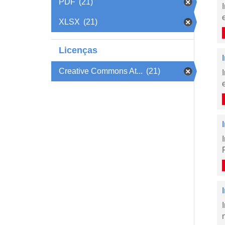
PDF
(21)
XLSX
(21)
Licenças
Creative Commons At...
(21)