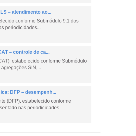
LS – atendimento ao...
belecido conforme Submódulo 9.1 dos
s periodicidades...
AT – controle de ca...
CCAT), estabelecido conforme Submódulo
 agregações SIN,...
sica: DFP – desempenh...
e (DFP), estabelecido conforme
entado nas periodicidades...