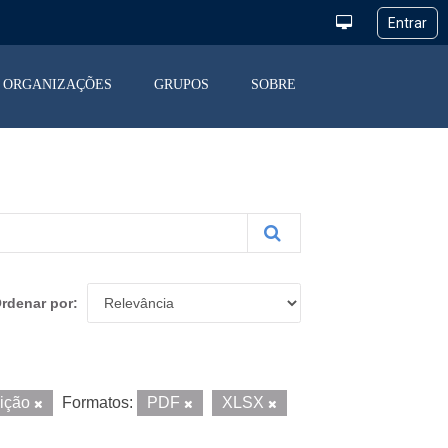
ORGANIZAÇÕES
GRUPOS
SOBRE
rdenar por
uição
Formatos:
PDF
XLSX