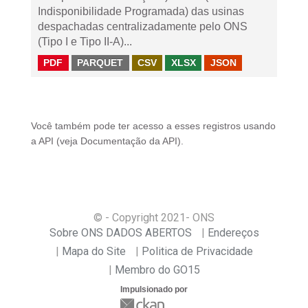
Indisponibilidade Programada) das usinas
despachadas centralizadamente pelo ONS
(Tipo I e Tipo II-A)...
PDF
PARQUET
CSV
XLSX
JSON
Você também pode ter acesso a esses registros usando
a
API
(veja
Documentação da API
).
© - Copyright
2021
- ONS
Sobre ONS DADOS ABERTOS
Endereços
Mapa do Site
Politica de Privacidade
Membro do GO15
Impulsionado por