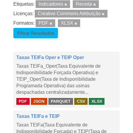
Etiquetas:
Indicadores
Receita
Licenças:
Creative Commons Atribuição
Formatos:
PDF
XLSX
Filtrar Resultados
Taxas TEIFa Oper e TEIP Oper
Taxas TEIFa_Oper(Taxa Equivalente de
Indisponibilidade Forçada Operativa) e
TEIP_Oper(Taxa de Indisponibilidade
Programada Operativa) das usinas
despachadas centralizadamente...
PDF
JSON
PARQUET
CSV
XLSX
Taxas TEIFa e TEIP
Taxas TEIFa(Taxa Equivalente de
Indisponibilidade Forçada) e TEIP(Taxa de