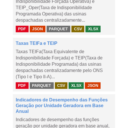
Indisponibilidade Forçada Operativa) e
TEIP_Oper(Taxa de Indisponibilidade
Programada Operativa) das usinas
despachadas centralizadamente...
PDF
JSON
PARQUET
CSV
XLSX
Taxas TEIFa e TEIP
Taxas TEIFa(Taxa Equivalente de
Indisponibilidade Forçada) e TEIP(Taxa de
Indisponibilidade Programada) das usinas
despachadas centralizadamente pelo ONS
(Tipo I e Tipo II-A)...
PDF
PARQUET
CSV
XLSX
JSON
Indicadores de Desempenho das Funções
Geração por Unidade Geradora em Base
Anual
Indicadores de desempenho das funções
geração por unidade geradora em base anual,