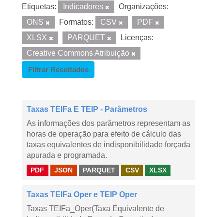
Etiquetas:
Indicadores
Organizações:
ONS
Formatos:
CSV
PDF
XLSX
PARQUET
Licenças:
Creative Commons Atribuição
Filtrar Resultados
Taxas TEIFa E TEIP - Parâmetros
As informações dos parâmetros representam as
horas de operação para efeito de cálculo das
taxas equivalentes de indisponibilidade forçada
apurada e programada.
PDF
JSON
PARQUET
CSV
XLSX
Taxas TEIFa Oper e TEIP Oper
Taxas TEIFa_Oper(Taxa Equivalente de