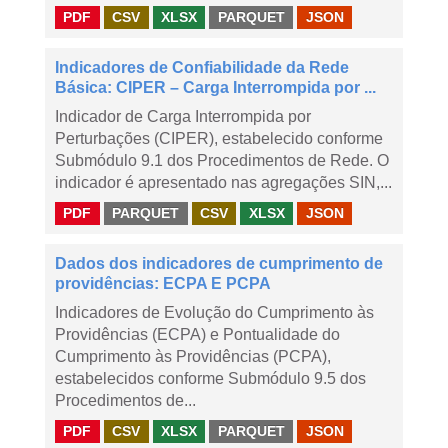
PDF
CSV
XLSX
PARQUET
JSON
Indicadores de Confiabilidade da Rede
Básica: CIPER – Carga Interrompida por ...
Indicador de Carga Interrompida por
Perturbações (CIPER), estabelecido conforme
Submódulo 9.1 dos Procedimentos de Rede. O
indicador é apresentado nas agregações SIN,...
PDF
PARQUET
CSV
XLSX
JSON
Dados dos indicadores de cumprimento de
providências: ECPA E PCPA
Indicadores de Evolução do Cumprimento às
Providências (ECPA) e Pontualidade do
Cumprimento às Providências (PCPA),
estabelecidos conforme Submódulo 9.5 dos
Procedimentos de...
PDF
CSV
XLSX
PARQUET
JSON