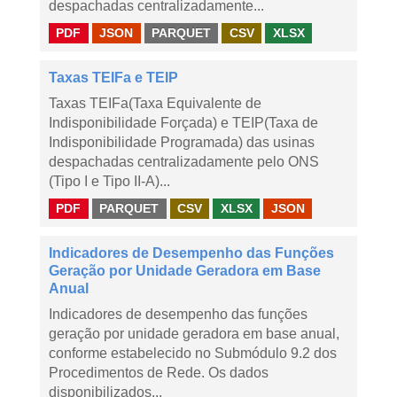
despachadas centralizadamente...
PDF
JSON
PARQUET
CSV
XLSX
Taxas TEIFa e TEIP
Taxas TEIFa(Taxa Equivalente de
Indisponibilidade Forçada) e TEIP(Taxa de
Indisponibilidade Programada) das usinas
despachadas centralizadamente pelo ONS
(Tipo I e Tipo II-A)...
PDF
PARQUET
CSV
XLSX
JSON
Indicadores de Desempenho das Funções
Geração por Unidade Geradora em Base
Anual
Indicadores de desempenho das funções
geração por unidade geradora em base anual,
conforme estabelecido no Submódulo 9.2 dos
Procedimentos de Rede. Os dados
disponibilizados...