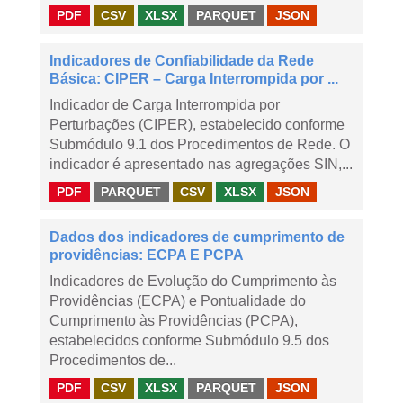
PDF
CSV
XLSX
PARQUET
JSON
Indicadores de Confiabilidade da Rede
Básica: CIPER – Carga Interrompida por ...
Indicador de Carga Interrompida por
Perturbações (CIPER), estabelecido conforme
Submódulo 9.1 dos Procedimentos de Rede. O
indicador é apresentado nas agregações SIN,...
PDF
PARQUET
CSV
XLSX
JSON
Dados dos indicadores de cumprimento de
providências: ECPA E PCPA
Indicadores de Evolução do Cumprimento às
Providências (ECPA) e Pontualidade do
Cumprimento às Providências (PCPA),
estabelecidos conforme Submódulo 9.5 dos
Procedimentos de...
PDF
CSV
XLSX
PARQUET
JSON