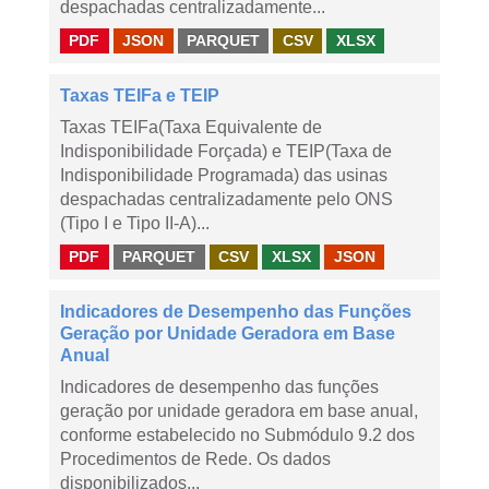
despachadas centralizadamente...
PDF
JSON
PARQUET
CSV
XLSX
Taxas TEIFa e TEIP
Taxas TEIFa(Taxa Equivalente de
Indisponibilidade Forçada) e TEIP(Taxa de
Indisponibilidade Programada) das usinas
despachadas centralizadamente pelo ONS
(Tipo I e Tipo II-A)...
PDF
PARQUET
CSV
XLSX
JSON
Indicadores de Desempenho das Funções
Geração por Unidade Geradora em Base
Anual
Indicadores de desempenho das funções
geração por unidade geradora em base anual,
conforme estabelecido no Submódulo 9.2 dos
Procedimentos de Rede. Os dados
disponibilizados...