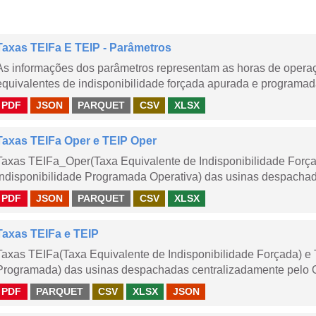
Taxas TEIFa E TEIP - Parâmetros
As informações dos parâmetros representam as horas de operaçã
equivalentes de indisponibilidade forçada apurada e programad
PDF
JSON
PARQUET
CSV
XLSX
Taxas TEIFa Oper e TEIP Oper
Taxas TEIFa_Oper(Taxa Equivalente de Indisponibilidade Forç
Indisponibilidade Programada Operativa) das usinas despachad
PDF
JSON
PARQUET
CSV
XLSX
Taxas TEIFa e TEIP
Taxas TEIFa(Taxa Equivalente de Indisponibilidade Forçada) e 
Programada) das usinas despachadas centralizadamente pelo ONS
PDF
PARQUET
CSV
XLSX
JSON