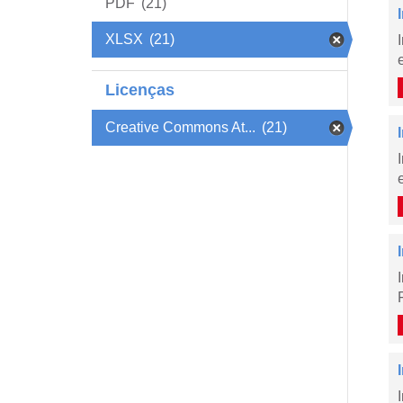
PDF
(21)
XLSX
(21)
Licenças
Creative Commons At...
(21)