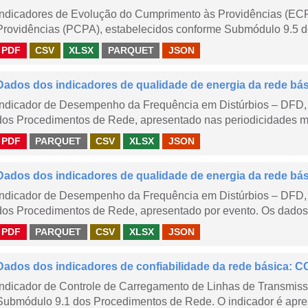
Indicadores de Evolução do Cumprimento às Providências (EC
Providências (PCPA), estabelecidos conforme Submódulo 9.5 d
PDF
CSV
XLSX
PARQUET
JSON
Dados dos indicadores de qualidade de energia da rede bá
Indicador de Desempenho da Frequência em Distúrbios – DFD,
dos Procedimentos de Rede, apresentado nas periodicidades me
PDF
PARQUET
CSV
XLSX
JSON
Dados dos indicadores de qualidade de energia da rede bá
Indicador de Desempenho da Frequência em Distúrbios – DFD,
dos Procedimentos de Rede, apresentado por evento. Os dados d
PDF
PARQUET
CSV
XLSX
JSON
Dados dos indicadores de confiabilidade da rede básica: CC
Indicador de Controle de Carregamento de Linhas de Transmis
Submódulo 9.1 dos Procedimentos de Rede. O indicador é apre