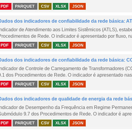
PDF
PARQUET
CSV
XLSX
JSON
Dados dos indicadores de confiabilidade da rede básica: AT
Indicador de Atendimento aos Limites Sistêmicos (ATLS), esta
Procedimentos de Rede. O indicador é apresentado por fluxo, na
PDF
PARQUET
CSV
XLSX
JSON
Dados dos indicadores de confiabilidade da rede básica: CC
Indicador de Controle de Carregamento de Transformadores (
9.1 dos Procedimentos de Rede. O indicador é apresentado nas
PDF
PARQUET
CSV
XLSX
JSON
Dados dos indicadores de qualidade de energia da rede bá
Indicador de Desempenho da Frequência em Regime Permanent
Submódulo 9.7 dos Procedimentos de Rede. O indicador é apres
PDF
PARQUET
CSV
XLSX
JSON