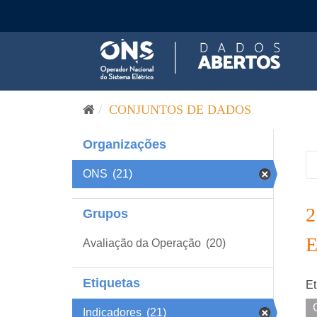
Pular para o conteúdo
CONJUNTOS DE DADOS
Organizações
ONS
(21)
Grupos
Avaliação da Operação
(20)
Etiquetas
Et
Indicadores
(21)