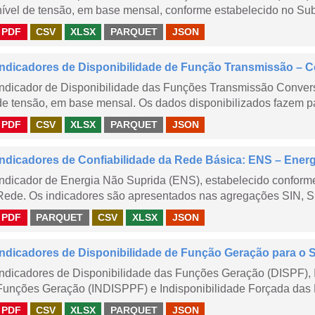
nível de tensão, em base mensal, conforme estabelecido no Sub
PDF
CSV
XLSX
PARQUET
JSON
Indicadores de Disponibilidade de Função Transmissão – 
Indicador de Disponibilidade das Funções Transmissão Conver
de tensão, em base mensal. Os dados disponibilizados fazem pa
PDF
CSV
XLSX
PARQUET
JSON
Indicadores de Confiabilidade da Rede Básica: ENS – Ener
Indicador de Energia Não Suprida (ENS), estabelecido confor
Rede. Os indicadores são apresentados nas agregações SIN, S
PDF
PARQUET
CSV
XLSX
JSON
Indicadores de Disponibilidade de Função Geração para o 
Indicadores de Disponibilidade das Funções Geração (DISPF), 
Funções Geração (INDISPPF) e Indisponibilidade Forçada das 
PDF
CSV
XLSX
PARQUET
JSON