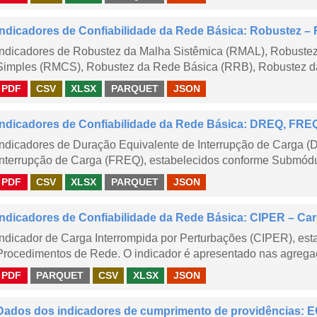
Indicadores de Confiabilidade da Rede Básica: Robustez
Indicadores de Robustez da Malha Sistêmica (RMAL), Robustez
Simples (RMCS), Robustez da Rede Básica (RRB), Robustez da
PDF
CSV
XLSX
PARQUET
JSON
Indicadores de Confiabilidade da Rede Básica: DREQ, FRE
Indicadores de Duração Equivalente de Interrupção de Carga (
Interrupção de Carga (FREQ), estabelecidos conforme Submódu
PDF
CSV
XLSX
PARQUET
JSON
Indicadores de Confiabilidade da Rede Básica: CIPER – Carg
Indicador de Carga Interrompida por Perturbações (CIPER), es
Procedimentos de Rede. O indicador é apresentado nas agregaç
PDF
PARQUET
CSV
XLSX
JSON
Dados dos indicadores de cumprimento de providências: