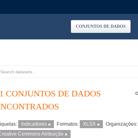
CONJUNTOS DE DADOS
21 CONJUNTOS DE DADOS
O
ENCONTRADOS
iquetas:
Indicadores
Formatos:
XLSX
Organizações:
Creative Commons Atribuição