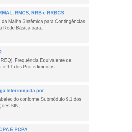
 – RMAL, RMCS, RRB e RRBCS
 da Malha Sistêmica para Contingências
 Rede Básica para...
Q
DREQ), Frequência Equivalente de
lo 9.1 dos Procedimentos...
a Interrompida por ...
tabelecido conforme Submódulo 9.1 dos
ões SIN,...
 ECPA E PCPA