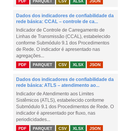
PDF
PARQUET
CSV
XLSX
JSON
Dados dos indicadores de confiabilidade da
rede básica: CCAL – controle de ca...
Indicador de Controle de Carregamento de
Linhas de Transmissão (CCAL), estabelecido
conforme Submódulo 9.1 dos Procedimentos
de Rede. O indicador é apresentado nas
agregações...
PDF
PARQUET
CSV
XLSX
JSON
Dados dos indicadores de confiabilidade da
rede básica: ATLS – atendimento ao...
Indicador de Atendimento aos Limites
Sistêmicos (ATLS), estabelecido conforme
Submódulo 9.1 dos Procedimentos de Rede. O
indicador é apresentado por fluxo, nas
periodicidades...
PDF
PARQUET
CSV
XLSX
JSON