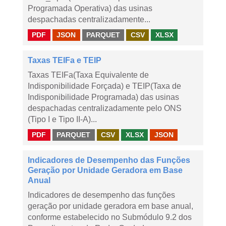
Programada Operativa) das usinas
despachadas centralizadamente...
PDF
JSON
PARQUET
CSV
XLSX
Taxas TEIFa e TEIP
Taxas TEIFa(Taxa Equivalente de
Indisponibilidade Forçada) e TEIP(Taxa de
Indisponibilidade Programada) das usinas
despachadas centralizadamente pelo ONS
(Tipo I e Tipo II-A)...
PDF
PARQUET
CSV
XLSX
JSON
Indicadores de Desempenho das Funções
Geração por Unidade Geradora em Base
Anual
Indicadores de desempenho das funções
geração por unidade geradora em base anual,
conforme estabelecido no Submódulo 9.2 dos