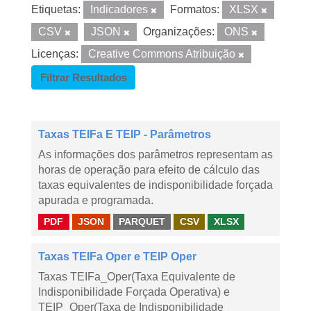
Etiquetas:
Indicadores
Formatos:
XLSX
CSV
JSON
Organizações:
ONS
Licenças:
Creative Commons Atribuição
Filtrar Resultados
Taxas TEIFa E TEIP - Parâmetros
As informações dos parâmetros representam as
horas de operação para efeito de cálculo das
taxas equivalentes de indisponibilidade forçada
apurada e programada.
PDF
JSON
PARQUET
CSV
XLSX
Taxas TEIFa Oper e TEIP Oper
Taxas TEIFa_Oper(Taxa Equivalente de
Indisponibilidade Forçada Operativa) e
TEIP_Oper(Taxa de Indisponibilidade