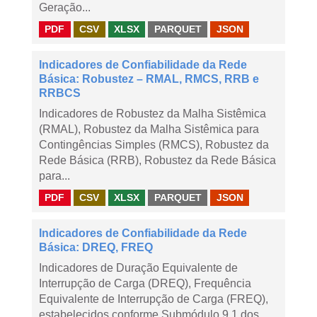
Geração...
PDF
CSV
XLSX
PARQUET
JSON
Indicadores de Confiabilidade da Rede
Básica: Robustez – RMAL, RMCS, RRB e
RRBCS
Indicadores de Robustez da Malha Sistêmica
(RMAL), Robustez da Malha Sistêmica para
Contingências Simples (RMCS), Robustez da
Rede Básica (RRB), Robustez da Rede Básica
para...
PDF
CSV
XLSX
PARQUET
JSON
Indicadores de Confiabilidade da Rede
Básica: DREQ, FREQ
Indicadores de Duração Equivalente de
Interrupção de Carga (DREQ), Frequência
Equivalente de Interrupção de Carga (FREQ),
estabelecidos conforme Submódulo 9.1 dos