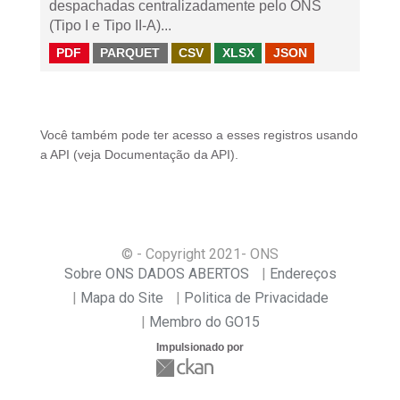
despachadas centralizadamente pelo ONS
(Tipo I e Tipo II-A)...
PDF
PARQUET
CSV
XLSX
JSON
Você também pode ter acesso a esses registros usando
a
API
(veja
Documentação da API
).
© - Copyright
2021
- ONS
Sobre ONS DADOS ABERTOS
Endereços
Mapa do Site
Politica de Privacidade
Membro do GO15
Impulsionado por