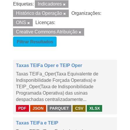
Etiquetas:
Indicadores
Histórico da Operação
Organizações:
ONS
Licenças:
Creative Commons Atribuição
Filtrar Resultados
Taxas TEIFa Oper e TEIP Oper
Taxas TEIFa_Oper(Taxa Equivalente de
Indisponibilidade Forçada Operativa) e
TEIP_Oper(Taxa de Indisponibilidade
Programada Operativa) das usinas
despachadas centralizadamente...
PDF
JSON
PARQUET
CSV
XLSX
Taxas TEIFa e TEIP