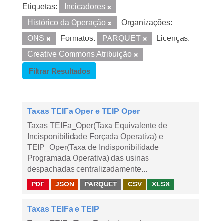
Etiquetas:
Indicadores
Histórico da Operação
Organizações:
ONS
Formatos:
PARQUET
Licenças:
Creative Commons Atribuição
Filtrar Resultados
Taxas TEIFa Oper e TEIP Oper
Taxas TEIFa_Oper(Taxa Equivalente de
Indisponibilidade Forçada Operativa) e
TEIP_Oper(Taxa de Indisponibilidade
Programada Operativa) das usinas
despachadas centralizadamente...
PDF
JSON
PARQUET
CSV
XLSX
Taxas TEIFa e TEIP