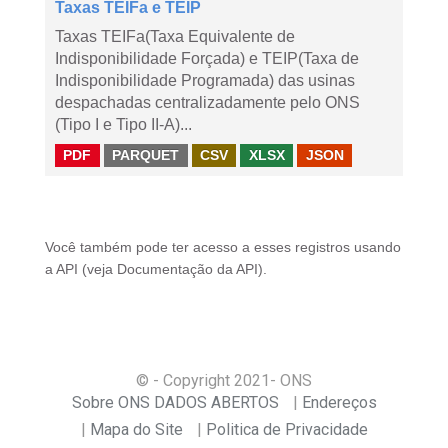
Taxas TEIFa e TEIP
Taxas TEIFa(Taxa Equivalente de
Indisponibilidade Forçada) e TEIP(Taxa de
Indisponibilidade Programada) das usinas
despachadas centralizadamente pelo ONS
(Tipo I e Tipo II-A)...
PDF
PARQUET
CSV
XLSX
JSON
Você também pode ter acesso a esses registros usando
a
API
(veja
Documentação da API
).
© - Copyright
2021
- ONS
Sobre ONS DADOS ABERTOS
Endereços
Mapa do Site
Politica de Privacidade