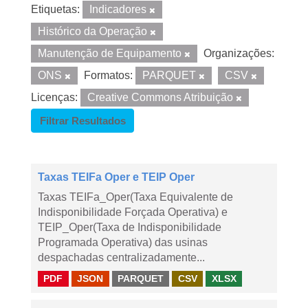
Etiquetas:
Indicadores
Histórico da Operação
Manutenção de Equipamento
Organizações:
ONS
Formatos:
PARQUET
CSV
Licenças:
Creative Commons Atribuição
Filtrar Resultados
Taxas TEIFa Oper e TEIP Oper
Taxas TEIFa_Oper(Taxa Equivalente de
Indisponibilidade Forçada Operativa) e
TEIP_Oper(Taxa de Indisponibilidade
Programada Operativa) das usinas
despachadas centralizadamente...
PDF
JSON
PARQUET
CSV
XLSX