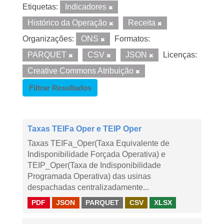
Etiquetas:
Indicadores
Histórico da Operação
Receita
Organizações:
ONS
Formatos:
PARQUET
CSV
JSON
Licenças:
Creative Commons Atribuição
Filtrar Resultados
Taxas TEIFa Oper e TEIP Oper
Taxas TEIFa_Oper(Taxa Equivalente de
Indisponibilidade Forçada Operativa) e
TEIP_Oper(Taxa de Indisponibilidade
Programada Operativa) das usinas
despachadas centralizadamente...
PDF
JSON
PARQUET
CSV
XLSX