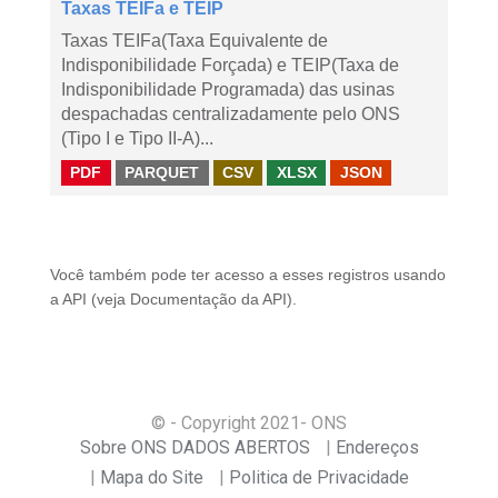
Taxas TEIFa e TEIP
Taxas TEIFa(Taxa Equivalente de
Indisponibilidade Forçada) e TEIP(Taxa de
Indisponibilidade Programada) das usinas
despachadas centralizadamente pelo ONS
(Tipo I e Tipo II-A)...
PDF
PARQUET
CSV
XLSX
JSON
Você também pode ter acesso a esses registros usando
a
API
(veja
Documentação da API
).
© - Copyright
2021
- ONS
Sobre ONS DADOS ABERTOS
Endereços
Mapa do Site
Politica de Privacidade