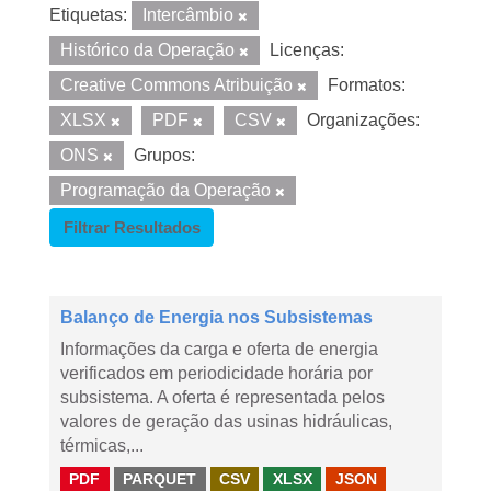
Etiquetas:
Intercâmbio
Histórico da Operação
Licenças:
Creative Commons Atribuição
Formatos:
XLSX
PDF
CSV
Organizações:
ONS
Grupos:
Programação da Operação
Filtrar Resultados
Balanço de Energia nos Subsistemas
Informações da carga e oferta de energia
verificados em periodicidade horária por
subsistema. A oferta é representada pelos
valores de geração das usinas hidráulicas,
térmicas,...
PDF
PARQUET
CSV
XLSX
JSON