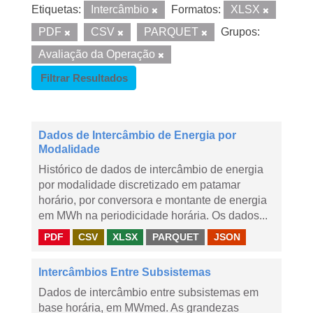
Etiquetas:
Intercâmbio
Formatos:
XLSX
PDF
CSV
PARQUET
Grupos:
Avaliação da Operação
Filtrar Resultados
Dados de Intercâmbio de Energia por
Modalidade
Histórico de dados de intercâmbio de energia
por modalidade discretizado em patamar
horário, por conversora e montante de energia
em MWh na periodicidade horária. Os dados...
PDF
CSV
XLSX
PARQUET
JSON
Intercâmbios Entre Subsistemas
Dados de intercâmbio entre subsistemas em
base horária, em MWmed. As grandezas