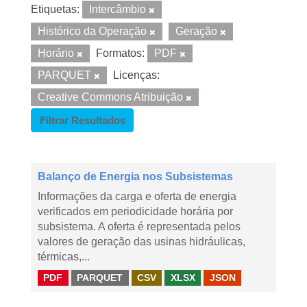
Etiquetas:
Intercâmbio
Histórico da Operação
Geração
Horário
Formatos:
PDF
PARQUET
Licenças:
Creative Commons Atribuição
Filtrar Resultados
Balanço de Energia nos Subsistemas
Informações da carga e oferta de energia
verificados em periodicidade horária por
subsistema. A oferta é representada pelos
valores de geração das usinas hidráulicas,
térmicas,...
PDF
PARQUET
CSV
XLSX
JSON