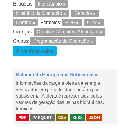
Etiquetas:
Intercâmbio
Histórico da Operação
Geração
Horário
Formatos:
PDF
CSV
Licenças:
Creative Commons Atribuição
Grupos:
Programação da Operação
Filtrar Resultados
Balanço de Energia nos Subsistemas
Informações da carga e oferta de energia
verificados em periodicidade horária por
subsistema. A oferta é representada pelos
valores de geração das usinas hidráulicas,
térmicas,...
PDF
PARQUET
CSV
XLSX
JSON