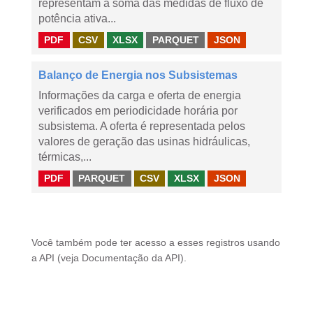
representam a soma das medidas de fluxo de
potência ativa...
PDF
CSV
XLSX
PARQUET
JSON
Balanço de Energia nos Subsistemas
Informações da carga e oferta de energia
verificados em periodicidade horária por
subsistema. A oferta é representada pelos
valores de geração das usinas hidráulicas,
térmicas,...
PDF
PARQUET
CSV
XLSX
JSON
Você também pode ter acesso a esses registros usando
a
API
(veja
Documentação da API
).