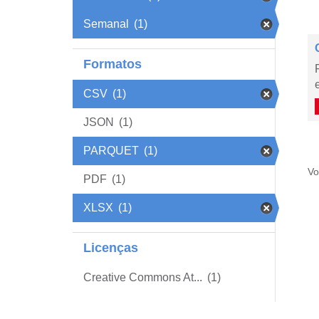
Semanal
(1)
Formatos
CSV
(1)
JSON
(1)
PARQUET
(1)
Vo
PDF
(1)
XLSX
(1)
Licenças
Creative Commons At...
(1)