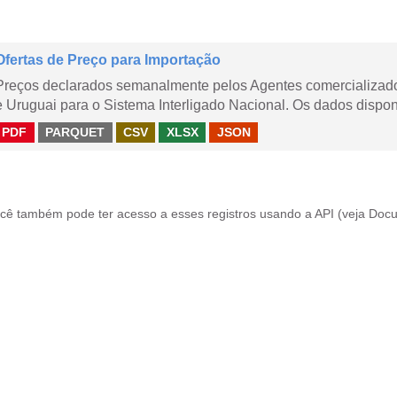
Ofertas de Preço para Importação
Preços declarados semanalmente pelos Agentes comercializador
e Uruguai para o Sistema Interligado Nacional. Os dados disponi
PDF
PARQUET
CSV
XLSX
JSON
cê também pode ter acesso a esses registros usando a
API
(veja
Docu