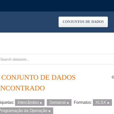
CONJUNTOS DE DADOS
1 CONJUNTO DE DADOS
O
ENCONTRADO
iquetas:
Intercâmbio
Semanal
Formatos:
XLSX
Programação da Operação