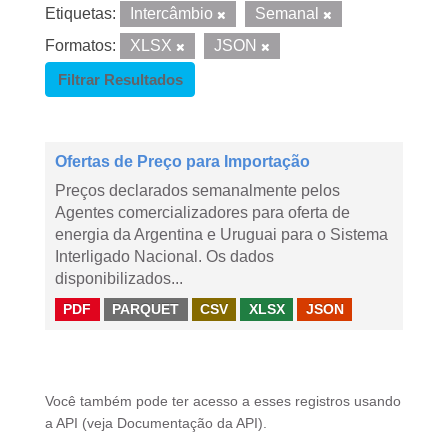
Etiquetas:
Intercâmbio
Semanal
Formatos:
XLSX
JSON
Filtrar Resultados
Ofertas de Preço para Importação
Preços declarados semanalmente pelos
Agentes comercializadores para oferta de
energia da Argentina e Uruguai para o Sistema
Interligado Nacional. Os dados
disponibilizados...
PDF
PARQUET
CSV
XLSX
JSON
Você também pode ter acesso a esses registros usando
a
API
(veja
Documentação da API
).