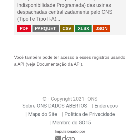
Indisponibilidade Programada) das usinas
despachadas centralizadamente pelo ONS
(Tipo I e Tipo II-A)...
PDF
PARQUET
CSV
XLSX
JSON
Você também pode ter acesso a esses registros usando
a
API
(veja
Documentação da API
).
© - Copyright
2021
- ONS
Sobre ONS DADOS ABERTOS
Endereços
Mapa do Site
Politica de Privacidade
Membro do GO15
Impulsionado por