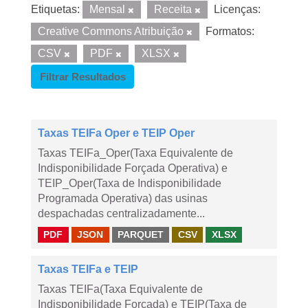
Etiquetas:
Mensal
Receita
Licenças:
Creative Commons Atribuição
Formatos:
CSV
PDF
XLSX
Filtrar Resultados
Taxas TEIFa Oper e TEIP Oper
Taxas TEIFa_Oper(Taxa Equivalente de
Indisponibilidade Forçada Operativa) e
TEIP_Oper(Taxa de Indisponibilidade
Programada Operativa) das usinas
despachadas centralizadamente...
PDF
JSON
PARQUET
CSV
XLSX
Taxas TEIFa e TEIP
Taxas TEIFa(Taxa Equivalente de
Indisponibilidade Forçada) e TEIP(Taxa de