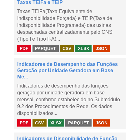
Taxas TEIFa e TEIP
Taxas TEIFa(Taxa Equivalente de
Indisponibilidade Forçada) e TEIP(Taxa de
Indisponibilidade Programada) das usinas
despachadas centralizadamente pelo ONS
(Tipo I e Tipo II-A)...
PDF
PARQUET
CSV
XLSX
JSON
Indicadores de Desempenho das Funções
Geração por Unidade Geradora em Base
Me...
Indicadores de desempenho das funções
geração por unidade geradora em base
mensal, conforme estabelecido no Submódulo
9.2 dos Procedimentos de Rede. Os dados
disponibilizados...
PDF
CSV
XLSX
PARQUET
JSON
Indicadores de Disponibilidade de Função