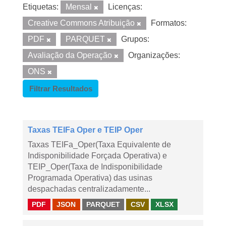
Etiquetas:
Mensal
Licenças:
Creative Commons Atribuição
Formatos:
PDF
PARQUET
Grupos:
Avaliação da Operação
Organizações:
ONS
Filtrar Resultados
Taxas TEIFa Oper e TEIP Oper
Taxas TEIFa_Oper(Taxa Equivalente de
Indisponibilidade Forçada Operativa) e
TEIP_Oper(Taxa de Indisponibilidade
Programada Operativa) das usinas
despachadas centralizadamente...
PDF
JSON
PARQUET
CSV
XLSX