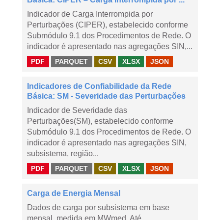
Indicador de Carga Interrompida por
Perturbações (CIPER), estabelecido conforme
Submódulo 9.1 dos Procedimentos de Rede. O
indicador é apresentado nas agregações SIN,...
PDF
PARQUET
CSV
XLSX
JSON
Indicadores de Confiabilidade da Rede
Básica: SM - Severidade das Perturbações
Indicador de Severidade das
Perturbações(SM), estabelecido conforme
Submódulo 9.1 dos Procedimentos de Rede. O
indicador é apresentado nas agregações SIN,
subsistema, região...
PDF
PARQUET
CSV
XLSX
JSON
Carga de Energia Mensal
Dados de carga por subsistema em base
mensal, medida em MWmed. Até