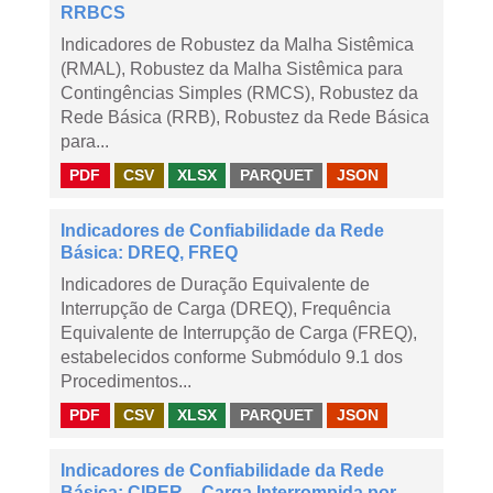
RRBCS
Indicadores de Robustez da Malha Sistêmica
(RMAL), Robustez da Malha Sistêmica para
Contingências Simples (RMCS), Robustez da
Rede Básica (RRB), Robustez da Rede Básica
para...
PDF
CSV
XLSX
PARQUET
JSON
Indicadores de Confiabilidade da Rede
Básica: DREQ, FREQ
Indicadores de Duração Equivalente de
Interrupção de Carga (DREQ), Frequência
Equivalente de Interrupção de Carga (FREQ),
estabelecidos conforme Submódulo 9.1 dos
Procedimentos...
PDF
CSV
XLSX
PARQUET
JSON
Indicadores de Confiabilidade da Rede
Básica: CIPER – Carga Interrompida por ...