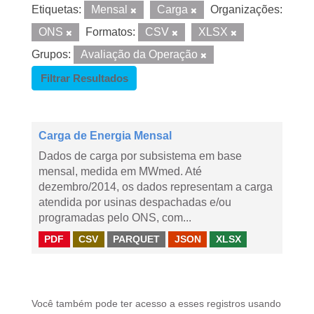
Etiquetas:
Mensal
Carga
Organizações:
ONS
Formatos:
CSV
XLSX
Grupos:
Avaliação da Operação
Filtrar Resultados
Carga de Energia Mensal
Dados de carga por subsistema em base
mensal, medida em MWmed. Até
dezembro/2014, os dados representam a carga
atendida por usinas despachadas e/ou
programadas pelo ONS, com...
PDF
CSV
PARQUET
JSON
XLSX
Você também pode ter acesso a esses registros usando