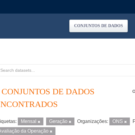
CONJUNTOS DE DADOS
2 CONJUNTOS DE DADOS
O
ENCONTRADOS
iquetas:
Mensal
Geração
Organizações:
ONS
F
Avaliação da Operação