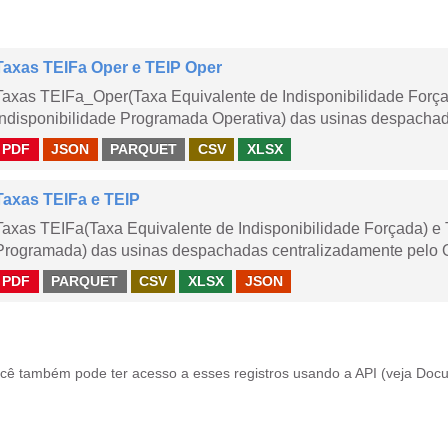
Taxas TEIFa Oper e TEIP Oper
Taxas TEIFa_Oper(Taxa Equivalente de Indisponibilidade Forç
Indisponibilidade Programada Operativa) das usinas despachad
PDF
JSON
PARQUET
CSV
XLSX
Taxas TEIFa e TEIP
Taxas TEIFa(Taxa Equivalente de Indisponibilidade Forçada) e 
Programada) das usinas despachadas centralizadamente pelo ONS
PDF
PARQUET
CSV
XLSX
JSON
cê também pode ter acesso a esses registros usando a
API
(veja
Docu