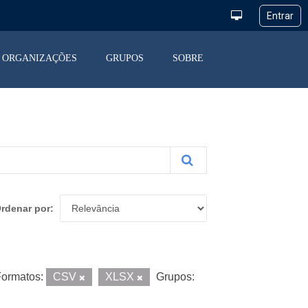
ORGANIZAÇÕES
GRUPOS
SOBRE
rdenar por
ormatos:
CSV
XLSX
Grupos: