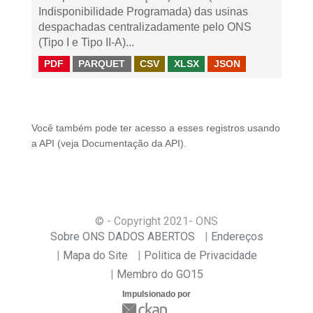
Indisponibilidade Programada) das usinas
despachadas centralizadamente pelo ONS
(Tipo I e Tipo II-A)...
PDF
PARQUET
CSV
XLSX
JSON
Você também pode ter acesso a esses registros usando
a
API
(veja
Documentação da API
).
© - Copyright
2021
- ONS
Sobre ONS DADOS ABERTOS
Endereços
Mapa do Site
Politica de Privacidade
Membro do GO15
Impulsionado por