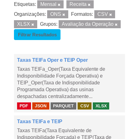
Etiquetas:
Mensal
Receita
Organizações:
ONS
Formatos:
CSV
XLSX
Grupos:
Avaliação da Operação
Filtrar Resultados
Taxas TEIFa Oper e TEIP Oper
Taxas TEIFa_Oper(Taxa Equivalente de
Indisponibilidade Forçada Operativa) e
TEIP_Oper(Taxa de Indisponibilidade
Programada Operativa) das usinas
despachadas centralizadamente...
PDF
JSON
PARQUET
CSV
XLSX
Taxas TEIFa e TEIP
Taxas TEIFa(Taxa Equivalente de
Indisponibilidade Forçada) e TEIP(Taxa de