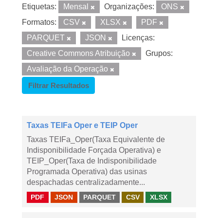
Etiquetas:
Mensal
Organizações:
ONS
Formatos:
CSV
XLSX
PDF
PARQUET
JSON
Licenças:
Creative Commons Atribuição
Grupos:
Avaliação da Operação
Filtrar Resultados
Taxas TEIFa Oper e TEIP Oper
Taxas TEIFa_Oper(Taxa Equivalente de
Indisponibilidade Forçada Operativa) e
TEIP_Oper(Taxa de Indisponibilidade
Programada Operativa) das usinas
despachadas centralizadamente...
PDF
JSON
PARQUET
CSV
XLSX