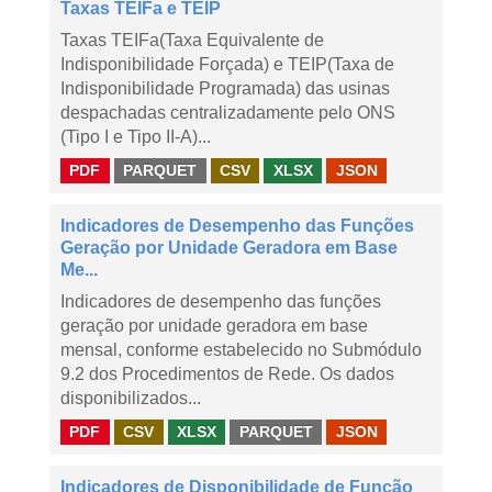
Taxas TEIFa e TEIP
Taxas TEIFa(Taxa Equivalente de
Indisponibilidade Forçada) e TEIP(Taxa de
Indisponibilidade Programada) das usinas
despachadas centralizadamente pelo ONS
(Tipo I e Tipo II-A)...
PDF
PARQUET
CSV
XLSX
JSON
Indicadores de Desempenho das Funções
Geração por Unidade Geradora em Base
Me...
Indicadores de desempenho das funções
geração por unidade geradora em base
mensal, conforme estabelecido no Submódulo
9.2 dos Procedimentos de Rede. Os dados
disponibilizados...
PDF
CSV
XLSX
PARQUET
JSON
Indicadores de Disponibilidade de Função