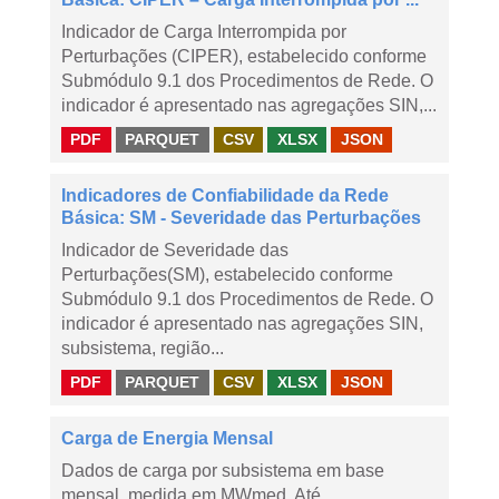
Indicador de Carga Interrompida por
Perturbações (CIPER), estabelecido conforme
Submódulo 9.1 dos Procedimentos de Rede. O
indicador é apresentado nas agregações SIN,...
PDF
PARQUET
CSV
XLSX
JSON
Indicadores de Confiabilidade da Rede
Básica: SM - Severidade das Perturbações
Indicador de Severidade das
Perturbações(SM), estabelecido conforme
Submódulo 9.1 dos Procedimentos de Rede. O
indicador é apresentado nas agregações SIN,
subsistema, região...
PDF
PARQUET
CSV
XLSX
JSON
Carga de Energia Mensal
Dados de carga por subsistema em base
mensal, medida em MWmed. Até