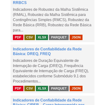
RRBCS
Indicadores de Robustez da Malha Sistêmica
(RMAL), Robustez da Malha Sistêmica para
Contingências Simples (RMCS), Robustez da
Rede Básica (RRB), Robustez da Rede Básica
para...
PDF
CSV
XLSX
PARQUET
JSON
Indicadores de Confiabilidade da Rede
Básica: DREQ, FREQ
Indicadores de Duração Equivalente de
Interrupção de Carga (DREQ), Frequência
Equivalente de Interrupção de Carga (FREQ),
estabelecidos conforme Submódulo 9.1 dos
Procedimentos...
PDF
CSV
XLSX
PARQUET
JSON
Indicadores de Confiabilidade da Rede
Básica: CIPER – Carga Interrompida por ...