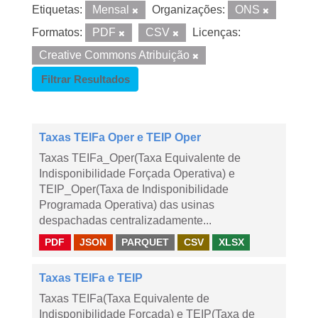
Etiquetas:
Mensal
Organizações:
ONS
Formatos:
PDF
CSV
Licenças:
Creative Commons Atribuição
Filtrar Resultados
Taxas TEIFa Oper e TEIP Oper
Taxas TEIFa_Oper(Taxa Equivalente de
Indisponibilidade Forçada Operativa) e
TEIP_Oper(Taxa de Indisponibilidade
Programada Operativa) das usinas
despachadas centralizadamente...
PDF
JSON
PARQUET
CSV
XLSX
Taxas TEIFa e TEIP
Taxas TEIFa(Taxa Equivalente de
Indisponibilidade Forçada) e TEIP(Taxa de