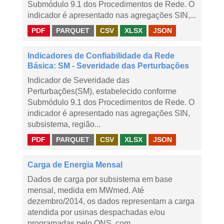
Submódulo 9.1 dos Procedimentos de Rede. O
indicador é apresentado nas agregações SIN,...
PDF
PARQUET
CSV
XLSX
JSON
Indicadores de Confiabilidade da Rede
Básica: SM - Severidade das Perturbações
Indicador de Severidade das
Perturbações(SM), estabelecido conforme
Submódulo 9.1 dos Procedimentos de Rede. O
indicador é apresentado nas agregações SIN,
subsistema, região...
PDF
PARQUET
CSV
XLSX
JSON
Carga de Energia Mensal
Dados de carga por subsistema em base
mensal, medida em MWmed. Até
dezembro/2014, os dados representam a carga
atendida por usinas despachadas e/ou
programadas pelo ONS, com...