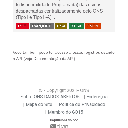
Indisponibilidade Programada) das usinas
despachadas centralizadamente pelo ONS
(Tipo I e Tipo II-A)...
PDF
PARQUET
CSV
XLSX
JSON
Você também pode ter acesso a esses registros usando
a
API
(veja
Documentação da API
).
© - Copyright
2021
- ONS
Sobre ONS DADOS ABERTOS
Endereços
Mapa do Site
Politica de Privacidade
Membro do GO15
Impulsionado por