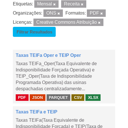
Etiquetas:
Mensal
Receita
Organizações:
ONS
Formatos:
PDF
Licenças:
Creative Commons Atribuição
Filtrar Resultados
Taxas TEIFa Oper e TEIP Oper
Taxas TEIFa_Oper(Taxa Equivalente de
Indisponibilidade Forçada Operativa) e
TEIP_Oper(Taxa de Indisponibilidade
Programada Operativa) das usinas
despachadas centralizadamente...
PDF
JSON
PARQUET
CSV
XLSX
Taxas TEIFa e TEIP
Taxas TEIFa(Taxa Equivalente de
Indisponibilidade Forçada) e TEIP(Taxa de