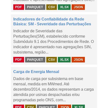
PDF
PARQUET
CSV
XLSX
JSON
Indicadores de Confiabilidade da Rede
Básica: SM - Severidade das Perturbações
Indicador de Severidade das
Perturbações(SM), estabelecido conforme
Submódulo 9.1 dos Procedimentos de Rede. O
indicador é apresentado nas agregações SIN,
subsistema, região...
PDF
PARQUET
CSV
XLSX
JSON
Carga de Energia Mensal
Dados de carga por subsistema em base
mensal, medida em MWmed. Até
dezembro/2014, os dados representam a carga
atendida por usinas despachadas e/ou
programadas pelo ONS, com...
PDF
CSV
PARQUET
JSON
XLSX