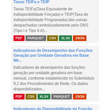
Taxas TEIFa e TEIP
Taxas TEIFa(Taxa Equivalente de
Indisponibilidade Forçada) e TEIP(Taxa de
Indisponibilidade Programada) das usinas
despachadas centralizadamente pelo ONS
(Tipo I e Tipo II-A)...
PDF
PARQUET
CSV
XLSX
JSON
Indicadores de Desempenho das Funções
Geração por Unidade Geradora em Base
Me...
Indicadores de desempenho das funções
geração por unidade geradora em base
mensal, conforme estabelecido no Submódulo
9.2 dos Procedimentos de Rede. Os dados
disponibilizados...
PDF
CSV
XLSX
PARQUET
JSON
Indicadores de Disponibilidade de Função