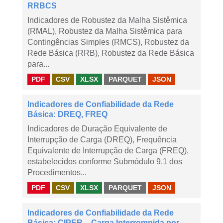
RRBCS
Indicadores de Robustez da Malha Sistêmica
(RMAL), Robustez da Malha Sistêmica para
Contingências Simples (RMCS), Robustez da
Rede Básica (RRB), Robustez da Rede Básica
para...
PDF
CSV
XLSX
PARQUET
JSON
Indicadores de Confiabilidade da Rede
Básica: DREQ, FREQ
Indicadores de Duração Equivalente de
Interrupção de Carga (DREQ), Frequência
Equivalente de Interrupção de Carga (FREQ),
estabelecidos conforme Submódulo 9.1 dos
Procedimentos...
PDF
CSV
XLSX
PARQUET
JSON
Indicadores de Confiabilidade da Rede
Básica: CIPER – Carga Interrompida por ...