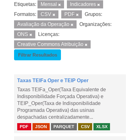
Etiquetas:
Mensal
Indicadores
Formatos:
CSV
PDF
Grupos:
Avaliação da Operação
Organizações:
ONS
Licenças:
Creative Commons Atribuição
Filtrar Resultados
Taxas TEIFa Oper e TEIP Oper
Taxas TEIFa_Oper(Taxa Equivalente de
Indisponibilidade Forçada Operativa) e
TEIP_Oper(Taxa de Indisponibilidade
Programada Operativa) das usinas
despachadas centralizadamente...
PDF
JSON
PARQUET
CSV
XLSX