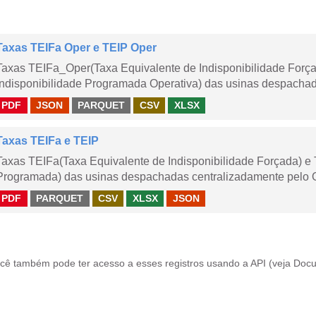
Taxas TEIFa Oper e TEIP Oper
Taxas TEIFa_Oper(Taxa Equivalente de Indisponibilidade Forç
Indisponibilidade Programada Operativa) das usinas despachad
PDF
JSON
PARQUET
CSV
XLSX
Taxas TEIFa e TEIP
Taxas TEIFa(Taxa Equivalente de Indisponibilidade Forçada) e 
Programada) das usinas despachadas centralizadamente pelo ONS
PDF
PARQUET
CSV
XLSX
JSON
cê também pode ter acesso a esses registros usando a
API
(veja
Docu