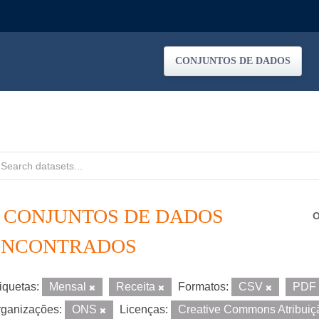
CONJUNTOS DE DADOS
2 CONJUNTOS DE DADOS
O
ENCONTRADOS
iquetas:
Mensal
Receita
Formatos:
CSV
PDF
ganizações:
ONS
Licenças:
Creative Commons Atribui