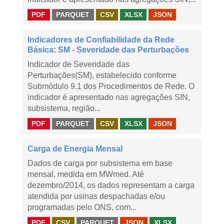
PDF
PARQUET
CSV
XLSX
JSON
Indicadores de Confiabilidade da Rede
Básica: SM - Severidade das Perturbações
Indicador de Severidade das
Perturbações(SM), estabelecido conforme
Submódulo 9.1 dos Procedimentos de Rede. O
indicador é apresentado nas agregações SIN,
subsistema, região...
PDF
PARQUET
CSV
XLSX
JSON
Carga de Energia Mensal
Dados de carga por subsistema em base
mensal, medida em MWmed. Até
dezembro/2014, os dados representam a carga
atendida por usinas despachadas e/ou
programadas pelo ONS, com...
PDF
CSV
PARQUET
JSON
XLSX