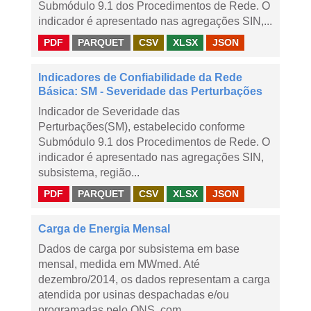
Submódulo 9.1 dos Procedimentos de Rede. O
indicador é apresentado nas agregações SIN,...
PDF
PARQUET
CSV
XLSX
JSON
Indicadores de Confiabilidade da Rede
Básica: SM - Severidade das Perturbações
Indicador de Severidade das
Perturbações(SM), estabelecido conforme
Submódulo 9.1 dos Procedimentos de Rede. O
indicador é apresentado nas agregações SIN,
subsistema, região...
PDF
PARQUET
CSV
XLSX
JSON
Carga de Energia Mensal
Dados de carga por subsistema em base
mensal, medida em MWmed. Até
dezembro/2014, os dados representam a carga
atendida por usinas despachadas e/ou
programadas pelo ONS, com...