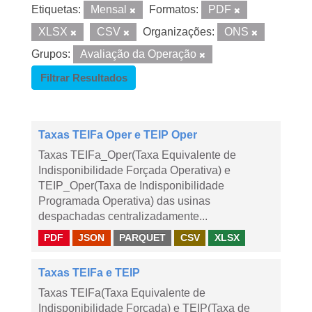
Etiquetas:
Mensal
Formatos:
PDF
XLSX
CSV
Organizações:
ONS
Grupos:
Avaliação da Operação
Filtrar Resultados
Taxas TEIFa Oper e TEIP Oper
Taxas TEIFa_Oper(Taxa Equivalente de
Indisponibilidade Forçada Operativa) e
TEIP_Oper(Taxa de Indisponibilidade
Programada Operativa) das usinas
despachadas centralizadamente...
PDF
JSON
PARQUET
CSV
XLSX
Taxas TEIFa e TEIP
Taxas TEIFa(Taxa Equivalente de
Indisponibilidade Forçada) e TEIP(Taxa de