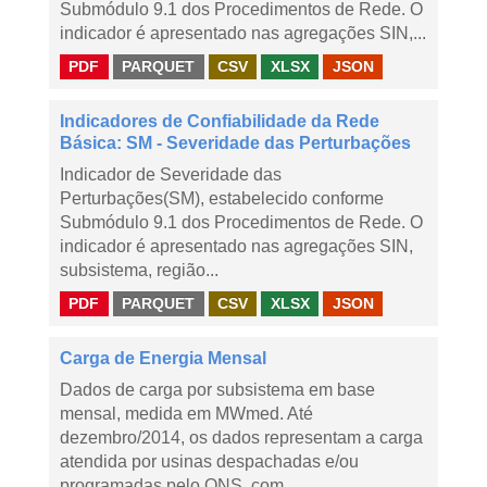
Submódulo 9.1 dos Procedimentos de Rede. O
indicador é apresentado nas agregações SIN,...
PDF
PARQUET
CSV
XLSX
JSON
Indicadores de Confiabilidade da Rede
Básica: SM - Severidade das Perturbações
Indicador de Severidade das
Perturbações(SM), estabelecido conforme
Submódulo 9.1 dos Procedimentos de Rede. O
indicador é apresentado nas agregações SIN,
subsistema, região...
PDF
PARQUET
CSV
XLSX
JSON
Carga de Energia Mensal
Dados de carga por subsistema em base
mensal, medida em MWmed. Até
dezembro/2014, os dados representam a carga
atendida por usinas despachadas e/ou
programadas pelo ONS, com...