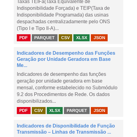
Taxas TEIFa(Taxa Equivalente de
Indisponibilidade Forçada) e TEIP(Taxa de
Indisponibilidade Programada) das usinas
despachadas centralizadamente pelo ONS
(Tipo I e Tipo II-A)...
PDF
PARQUET
CSV
XLSX
JSON
Indicadores de Desempenho das Funções
Geração por Unidade Geradora em Base
Me...
Indicadores de desempenho das funções
geração por unidade geradora em base
mensal, conforme estabelecido no Submódulo
9.2 dos Procedimentos de Rede. Os dados
disponibilizados...
PDF
CSV
XLSX
PARQUET
JSON
Indicadores de Disponibilidade de Função
Transmissão – Linhas de Transmissão ...