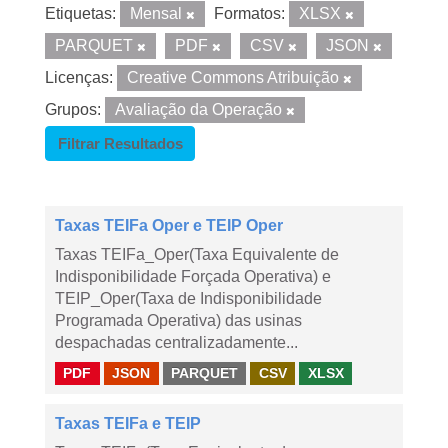
Etiquetas:
Mensal
Formatos:
XLSX
PARQUET
PDF
CSV
JSON
Licenças:
Creative Commons Atribuição
Grupos:
Avaliação da Operação
Filtrar Resultados
Taxas TEIFa Oper e TEIP Oper
Taxas TEIFa_Oper(Taxa Equivalente de
Indisponibilidade Forçada Operativa) e
TEIP_Oper(Taxa de Indisponibilidade
Programada Operativa) das usinas
despachadas centralizadamente...
PDF
JSON
PARQUET
CSV
XLSX
Taxas TEIFa e TEIP