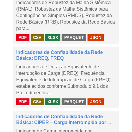
Indicadores de Robustez da Malha Sistêmica
(RMAL), Robustez da Malha Sistêmica para
Contingências Simples (RMCS), Robustez da
Rede Básica (RRB), Robustez da Rede Básica
para...
PDF
CSV
XLSX
PARQUET
JSON
Indicadores de Confiabilidade da Rede
Básica: DREQ, FREQ
Indicadores de Duração Equivalente de
Interrupção de Carga (DREQ), Frequência
Equivalente de Interrupção de Carga (FREQ),
estabelecidos conforme Submódulo 9.1 dos
Procedimentos...
PDF
CSV
XLSX
PARQUET
JSON
Indicadores de Confiabilidade da Rede
Básica: CIPER – Carga Interrompida por ...
Indicador de Carga Interrompida por