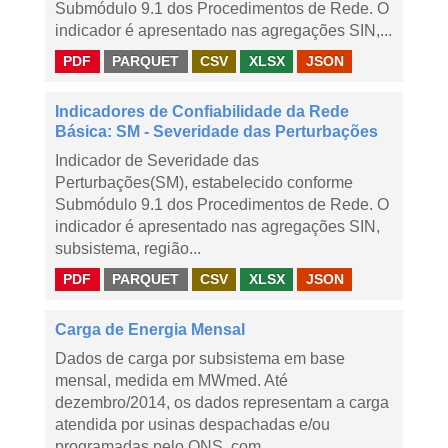
Submódulo 9.1 dos Procedimentos de Rede. O
indicador é apresentado nas agregações SIN,...
PDF
PARQUET
CSV
XLSX
JSON
Indicadores de Confiabilidade da Rede
Básica: SM - Severidade das Perturbações
Indicador de Severidade das
Perturbações(SM), estabelecido conforme
Submódulo 9.1 dos Procedimentos de Rede. O
indicador é apresentado nas agregações SIN,
subsistema, região...
PDF
PARQUET
CSV
XLSX
JSON
Carga de Energia Mensal
Dados de carga por subsistema em base
mensal, medida em MWmed. Até
dezembro/2014, os dados representam a carga
atendida por usinas despachadas e/ou
programadas pelo ONS, com...