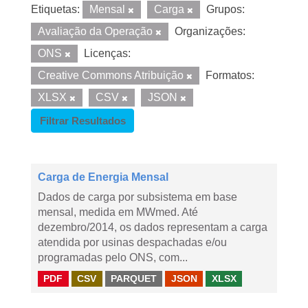
Etiquetas:
Mensal
Carga
Grupos:
Avaliação da Operação
Organizações:
ONS
Licenças:
Creative Commons Atribuição
Formatos:
XLSX
CSV
JSON
Filtrar Resultados
Carga de Energia Mensal
Dados de carga por subsistema em base
mensal, medida em MWmed. Até
dezembro/2014, os dados representam a carga
atendida por usinas despachadas e/ou
programadas pelo ONS, com...
PDF
CSV
PARQUET
JSON
XLSX