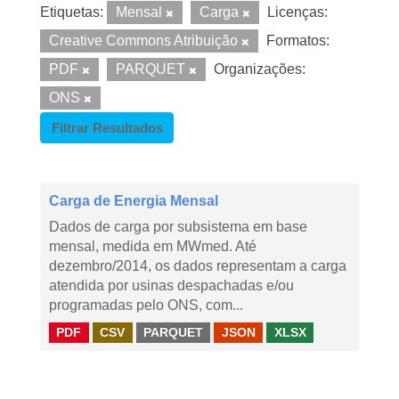
Etiquetas:
Mensal
Carga
Licenças:
Creative Commons Atribuição
Formatos:
PDF
PARQUET
Organizações:
ONS
Filtrar Resultados
Carga de Energia Mensal
Dados de carga por subsistema em base
mensal, medida em MWmed. Até
dezembro/2014, os dados representam a carga
atendida por usinas despachadas e/ou
programadas pelo ONS, com...
PDF
CSV
PARQUET
JSON
XLSX