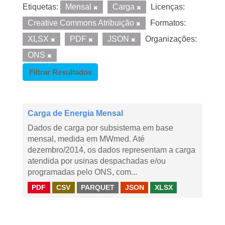
Etiquetas:
Mensal
Carga
Licenças:
Creative Commons Atribuição
Formatos:
XLSX
PDF
JSON
Organizações:
ONS
Filtrar Resultados
Carga de Energia Mensal
Dados de carga por subsistema em base
mensal, medida em MWmed. Até
dezembro/2014, os dados representam a carga
atendida por usinas despachadas e/ou
programadas pelo ONS, com...
PDF
CSV
PARQUET
JSON
XLSX