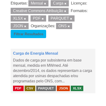
Etiquetas:
Mensal
Carga
Licenças:
Creative Commons Atribuição
Formatos:
XLSX
PDF
PARQUET
JSON
Organizações:
ONS
Filtrar Resultados
Carga de Energia Mensal
Dados de carga por subsistema em base
mensal, medida em MWmed. Até
dezembro/2014, os dados representam a carga
atendida por usinas despachadas e/ou
programadas pelo ONS, com...
PDF
CSV
PARQUET
JSON
XLSX