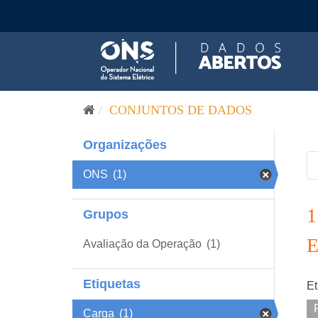
Pular para o conteúdo
CONJUNTOS DE DADOS
Organizações
ONS
(1)
Grupos
Avaliação da Operação
(1)
Etiquetas
Et
Carga
(1)