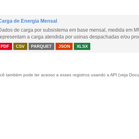
Carga de Energia Mensal
Dados de carga por subsistema em base mensal, medida em M
representam a carga atendida por usinas despachadas e/ou pr
PDF
CSV
PARQUET
JSON
XLSX
cê também pode ter acesso a esses registros usando a
API
(veja
Docu