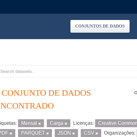
CONJUNTOS DE DADOS
1 CONJUNTO DE DADOS
O
ENCONTRADO
iquetas:
Mensal
Carga
Licenças:
Creative Common
PDF
PARQUET
JSON
CSV
Organizações: