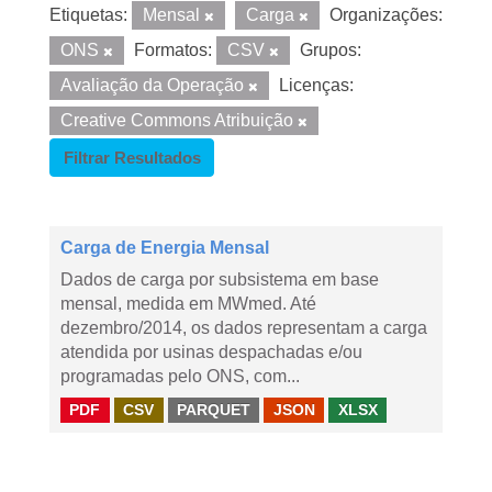
Etiquetas:
Mensal
Carga
Organizações:
ONS
Formatos:
CSV
Grupos:
Avaliação da Operação
Licenças:
Creative Commons Atribuição
Filtrar Resultados
Carga de Energia Mensal
Dados de carga por subsistema em base
mensal, medida em MWmed. Até
dezembro/2014, os dados representam a carga
atendida por usinas despachadas e/ou
programadas pelo ONS, com...
PDF
CSV
PARQUET
JSON
XLSX