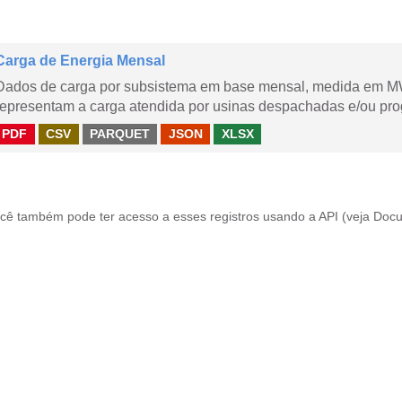
Carga de Energia Mensal
Dados de carga por subsistema em base mensal, medida em M
representam a carga atendida por usinas despachadas e/ou pr
PDF
CSV
PARQUET
JSON
XLSX
cê também pode ter acesso a esses registros usando a
API
(veja
Docu