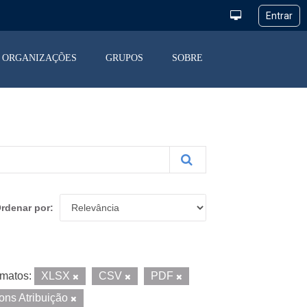
ORGANIZAÇÕES
GRUPOS
SOBRE
rdenar por
matos:
XLSX
CSV
PDF
ns Atribuição