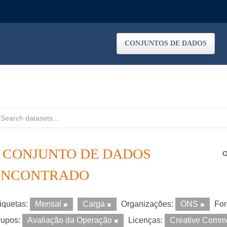
CONJUNTOS DE DADOS
1 CONJUNTO DE DADOS
O
ENCONTRADO
iquetas:
Mensal
Carga
Organizações:
ONS
For
upos:
Avaliação da Operação
Licenças:
Creative Commo